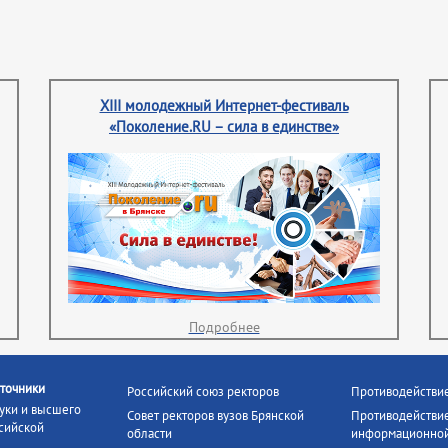
XIII молодежный Интернет-фестиваль
«Поколение.RU – сила в единстве»
Подробнее
точники
Российский союз ректоров
Противодействи
уки и высшего
Совет ректоров вузов Брянской
Противодействие
сийской
области
информационной