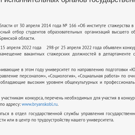
области от 30 апреля 2014 года № 166 «Об институте стажерства в
рсный отбор студентов образовательных организаций высшего об
Брянской области.
 15 апреля 2022 года 298-рг 25 апреля 2022 года объявлен конк
 замещение вакантных стажерских должностей в департаменте 
анчивающие в этом году университет по направлению подготовки «Ю
равление персоналом», «Социология», «Социальная работа» по о
, обладающие высоким уровнем общекультурных и профессиональ
к участникам конкурса, перечень необходимых для участия в конк
 по адресу:
www.bryanskobl.ru
.
ься в отдел государственной службы управления государственн
ти или в центр по трудоустройству нашего университета.