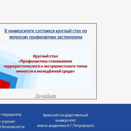
В университете состоялся круглый стол по
вопросам профилактики экстремизма
Подробнее
е терроризму
Брянский государственный
университет
 угрозам
имени академика И.Г. Петровского
 безопасности