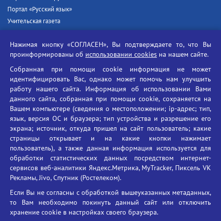
Портал «Русский язык»
Учительская газета
Российская академия наук
Нажимая кнопку «СОГЛАСЕН», Вы подтверждаете то, что Вы
Единый портал государственных услуг
проинформированы об
использовании cookies
на нашем сайте.
Противодействие терроризму
Собранная при помощи cookie информация не может
Противодействие угрозам информационной безопасности
идентифицировать Вас, однако может помочь нам улучшить
Социальные ролики - Генеральная прокуратура РФ
работу нашего сайта. Информация об использовании Вами
Противодействие коррупции
данного сайта, собранная при помощи cookie, сохраняется на
Вашем компьютере (сведения о местоположении; ip-адрес; тип,
БГУ против наркотиков
язык, версия ОС и браузера; тип устройства и разрешение его
Брянский государственный университет
экрана; источник, откуда пришел на сайт пользователь; какие
имени академика И.Г. Петровского
страницы открывает и на какие кнопки нажимает
пользователь), а также данная информация используется для
Время работы: пн-пт 09:00-18:00
обработки статистических данных посредством интернет-
E-mail: bryanskgu@mail.ru
сервисов веб-аналитики Яндекс.Метрика, MyTracker, Пиксель VK
Телефон: +7(4832)58-90-85
Рекламы, Jivo, Спутник (Ростелеком).
Если Вы не согласны с обработкой вышеуказанных метаданных,
то Вам необходимо покинуть данный сайт или отключить
хранение cookie в настройках своего браузера.