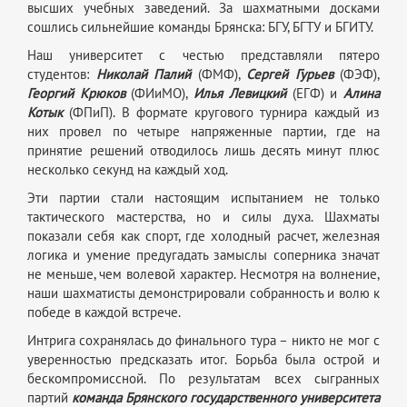
высших учебных заведений. За шахматными досками
сошлись сильнейшие команды Брянска: БГУ, БГТУ и БГИТУ.
Наш университет с честью представляли пятеро
студентов:
Николай Палий
(ФМФ),
Сергей Гурьев
(ФЭФ),
Георгий Крюков
(ФИиМО),
Илья Левицкий
(ЕГФ) и
Алина
Котык
(ФПиП). В формате кругового турнира каждый из
них провел по четыре напряженные партии, где на
принятие решений отводилось лишь десять минут плюс
несколько секунд на каждый ход.
Эти партии стали настоящим испытанием не только
тактического мастерства, но и силы духа. Шахматы
показали себя как спорт, где холодный расчет, железная
логика и умение предугадать замыслы соперника значат
не меньше, чем волевой характер. Несмотря на волнение,
наши шахматисты демонстрировали собранность и волю к
победе в каждой встрече.
Интрига сохранялась до финального тура – никто не мог с
уверенностью предсказать итог. Борьба была острой и
бескомпромиссной. По результатам всех сыгранных
партий
команда Брянского государственного университета