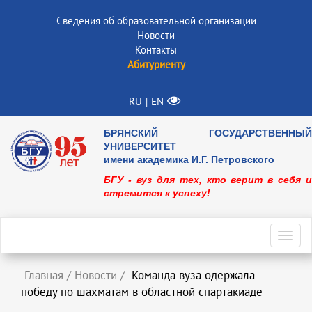
Сведения об образовательной организации
Новости
Контакты
Абитуриенту
RU
EN
|
БРЯНСКИЙ ГОСУДАРСТВЕННЫЙ
УНИВЕРСИТЕТ
имени академика И.Г. Петровского
БГУ - вуз для тех, кто верит в себя и
стремится к успеху!
Toggl
navig
Главная
/
Новости
/
Команда вуза одержала
победу по шахматам в областной спартакиаде