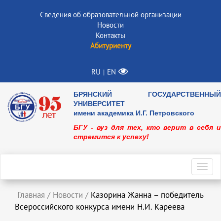
Сведения об образовательной организации
Новости
Контакты
Абитуриенту
RU
EN
|
БРЯНСКИЙ ГОСУДАРСТВЕННЫЙ
УНИВЕРСИТЕТ
имени академика И.Г. Петровского
БГУ - вуз для тех, кто верит в себя и
стремится к успеху!
Toggl
navig
Главная
/
Новости
/
Казорина Жанна – победитель
Всероссийского конкурса имени Н.И. Кареева