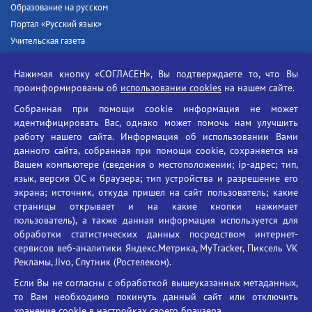
Образование на русском
Портал «Русский язык»
Учительская газета
Российская академия наук
Нажимая кнопку «СОГЛАСЕН», Вы подтверждаете то, что Вы
Единый портал государственных услуг
проинформированы об
использовании cookies
на нашем сайте.
Противодействие терроризму
Собранная при помощи cookie информация не может
Противодействие угрозам информационной безопасности
идентифицировать Вас, однако может помочь нам улучшить
Социальные ролики - Генеральная прокуратура РФ
работу нашего сайта. Информация об использовании Вами
Противодействие коррупции
данного сайта, собранная при помощи cookie, сохраняется на
Вашем компьютере (сведения о местоположении; ip-адрес; тип,
БГУ против наркотиков
язык, версия ОС и браузера; тип устройства и разрешение его
Брянский государственный университет
экрана; источник, откуда пришел на сайт пользователь; какие
имени академика И.Г. Петровского
страницы открывает и на какие кнопки нажимает
пользователь), а также данная информация используется для
Время работы: пн-пт 09:00-18:00
обработки статистических данных посредством интернет-
E-mail: bryanskgu@mail.ru
сервисов веб-аналитики Яндекс.Метрика, MyTracker, Пиксель VK
Телефон: +7(4832)58-90-85
Рекламы, Jivo, Спутник (Ростелеком).
Если Вы не согласны с обработкой вышеуказанных метаданных,
то Вам необходимо покинуть данный сайт или отключить
хранение cookie в настройках своего браузера.