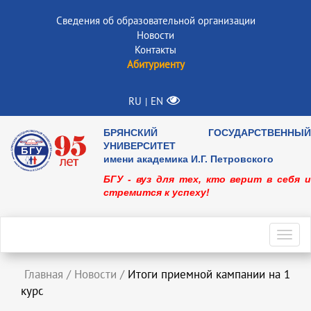
Сведения об образовательной организации
Новости
Контакты
Абитуриенту
RU
EN
|
БРЯНСКИЙ ГОСУДАРСТВЕННЫЙ
УНИВЕРСИТЕТ
имени академика И.Г. Петровского
БГУ - вуз для тех, кто верит в себя и
стремится к успеху!
Toggl
navig
Главная
/
Новости
/
Итоги приемной кампании на 1
курс