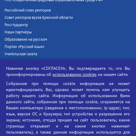
ГИС «Современная цифровая образовательная среда РФ»
Российский союз ректоров
Совет ректоров вузов Брянской области
Росстудцентр
Наши партнёры
Образование на русском
Портал «Русский язык»
Учительская газета
Российская академия наук
Нажимая кнопку «СОГЛАСЕН», Вы подтверждаете то, что Вы
Единый портал государственных услуг
проинформированы об
использовании cookies
на нашем сайте.
Противодействие терроризму
Собранная при помощи cookie информация не может
Противодействие угрозам информационной безопасности
идентифицировать Вас, однако может помочь нам улучшить
Социальные ролики - Генеральная прокуратура РФ
работу нашего сайта. Информация об использовании Вами
Противодействие коррупции
данного сайта, собранная при помощи cookie, сохраняется на
Вашем компьютере (сведения о местоположении; ip-адрес; тип,
БГУ против наркотиков
язык, версия ОС и браузера; тип устройства и разрешение его
Брянский государственный университет
экрана; источник, откуда пришел на сайт пользователь; какие
имени академика И.Г. Петровского
страницы открывает и на какие кнопки нажимает
пользователь), а также данная информация используется для
Время работы: пн-пт 09:00-18:00