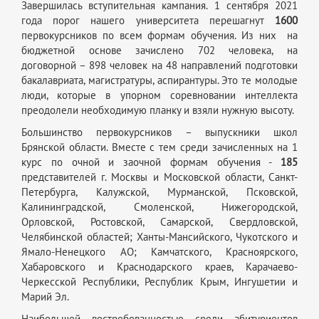
Завершилась вступительная кампания. 1 сентября 2021
года порог нашего университета перешагнут
1600
первокурсников по всем формам обучения. Из них на
бюджетной основе зачислено 702 человека, на
договорной – 898 человек на 48 направлений подготовки
бакалавриата, магистратуры, аспирантуры. Это те молодые
люди, которые в упорном соревновании интеллекта
преодолели необходимую планку и взяли нужную высоту.
Большинство первокурсников – выпускники школ
Брянской области. Вместе с тем среди зачисленных на 1
курс по очной и заочной формам обучения -
185
представителей г. Москвы и Московской области, Санкт-
Петербурга, Калужской, Мурманской, Псковской,
Калининградской, Смоленской, Нижегородской,
Орловской, Ростовской, Самарской, Свердловской,
Челябинской областей; Ханты-Мансийского, Чукотского и
Ямало-Ненецкого АО; Камчатского, Красноярского,
Хабаровского и Краснодарского краев, Карачаево-
Черкесской Республики, Республик Крым, Ингушетии и
Марий Эл.
Наибольшей востребованностью среди абитуриентов