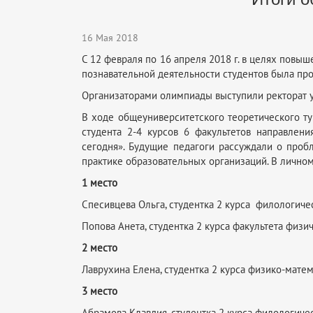
16 Мая 2018
С 12 февраля по 16 апреля 2018 г. в целях повы
познавательной деятельности студентов была пр
Организаторами олимпиады выступили ректорат у
В ходе общеуниверситетского теоретического ту
студента 2-4 курсов 6 факультетов направлени
сегодня». Будущие педагоги рассуждали о проб
практике образовательных организаций. В лично
1 место
Спесивцева Ольга, студентка 2 курса филологиче
Попова Анета, студентка 2 курса факультета физи
2 место
Лаврухина Елена, студентка 2 курса физико-мате
3 место
Абрамова Клавдия, студентка 2 курса филологичес