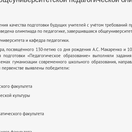
шения качества подготовки будущих учителей с учётом требований п
оведена олимпиада по педагогике, завершившаяся общеуниверситет
ниверситета и кафедра педагогики.
ра, посвящённого 130-летию со дня рождения А.С. Макаренко и 10
я подготовки «Педагогическое образование» выполняли задания
лемах гуманизации современного школьного образования, направ
м первенстве выявлены победители:
ского факультета
ческой культуры
матического факультета
кого факультета.