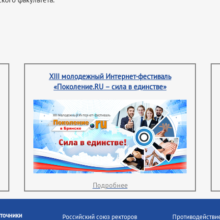
XIII молодежный Интернет-фестиваль
«Поколение.RU – сила в единстве»
Подробнее
точники
Российский союз ректоров
Противодействи