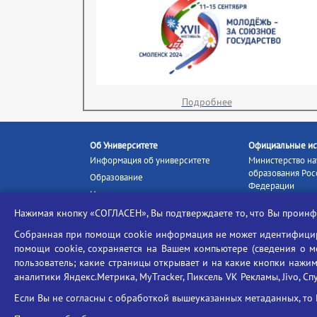
Подробнее
Об Университете
Официальные ис
Информация об университете
Министерство на
образования Рос
Образование
Федерации
Наука и инновации
Министерство п
Абитуриенту
Нажимая кнопку «СОГЛАСЕН», Вы подтверждаете то, что Вы прои
Портал «Российс
Студентам
образование»
Собранная при помощи cookie информация не может идентифициро
Ассоциация выпускников
помощи cookie, сохраняется на Вашем компьютере (сведения о мес
Единое окно ин
Центр тестирования
ресурсов
пользователь; какие страницы открывает и на какие кнопки нажим
иностранных граждан
аналитики Яндекс.Метрика, MyTracker, Пиксель VK Рекламы, Jivo, Сп
Единая коллекц
Конкурс на замещение
образовательных
Если Вы не согласны с обработкой вышеуказанных метаданных, то 
должностей научно-
Федеральная слу