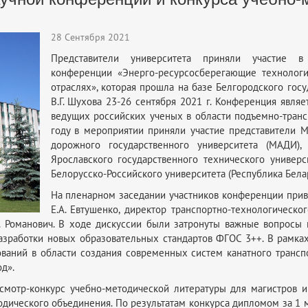
28 Сентября 2021
Представители университета приняли участие в
конференции «Энерго-ресурсосберегающие технолог
отраслях», которая прошла на базе Белгородского госу
В.Г. Шухова 23-26 сентября 2021 г. Конференция явля
ведущих российских ученых в области подъемно-тран
году в мероприятии приняли участие представители 
дорожного государственного университета (МАДИ), 
Ярославского государственного технического универси
Белорусско-Российского университета (Республика Белару
На пленарном заседании участников конференции приве
Е.А. Евтушенко, директор транспортно-технологическо
 Романович. В ходе дискуссии были затронуты важные вопросы п
разработки новых образовательных стандартов ФГОС 3++. В рамка
ваний в области создания современных систем канатного транспо
д».
мотр-конкурс учебно-методической литературы для магистров и 
дического объединения. По результатам конкурса дипломом за 1