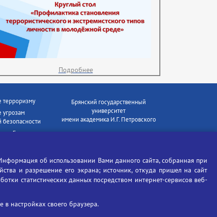
Подробнее
е терроризму
Брянский государственный
университет
 угрозам
имени академика И.Г. Петровского
 безопасности
ки - Генеральная
Время работы: пн-пт 09:00-18:00
E-mail: bryanskgu@mail.ru
е коррупции
Телефон: +7(4832)58-90-85
Информация об использовании Вами данного сайта, собранная при
отиков
ойства и разрешение его экрана; источник, откуда пришел на сайт
аботки статистических данных посредством интернет-сервисов веб-
 в настройках своего браузера.