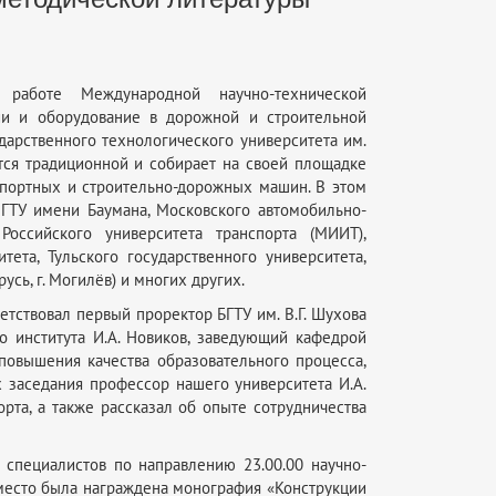
 работе Международной научно-технической
ии и оборудование в дорожной и строительной
дарственного технологического университета им.
ется традиционной и собирает на своей площадке
спортных и строительно-дорожных машин. В этом
МГТУ имени Баумана, Московского автомобильно-
Российского университета транспорта (МИИТ),
тета, Тульского государственного университета,
сь, г. Могилёв) и многих других.
тствовал первый проректор БГТУ им. В.Г. Шухова
го института И.А. Новиков, заведующий кафедрой
овышения качества образовательного процесса,
х заседания профессор нашего университета И.А.
рта, а также рассказал об опыте сотрудничества
специалистов по направлению 23.00.00 научно-
 место была награждена монография «Конструкции