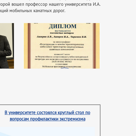
торой вошел профессор нашего университета И.А.
нций мобильных канатных дорог.
В университете состоялся круглый стол по
вопросам профилактики экстремизма