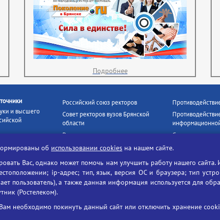
Подробнее
точники
Российский союз ректоров
Противодействи
уки и высшего
Совет ректоров вузов Брянской
Противодействие
сийской
области
информационной
Росстудцентр
Социальные роли
росвещения
прокуратура РФ
Наши партнёры
нформированы об
использовании cookies
на нашем сайте.
кое
Противодействи
Образование на русском
вать Вас, однако может помочь нам улучшить работу нашего сайта. 
БГУ против нарк
Портал «Русский язык»
тоположении; ip-адрес; тип, язык, версия ОС и браузера; тип устр
формационных
Учительская газета
ает пользователь), а также данная информация используется для обр
утник (Ростелеком).
ия цифровых
Российская академия наук
 ресурсов
Единый портал государственных
Вам необходимо покинуть данный сайт или отключить хранение cookie
жба по надзору
услуг