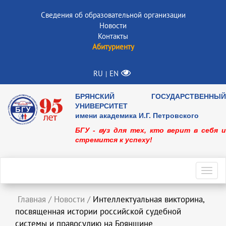
Сведения об образовательной организации
Новости
Контакты
Абитуриенту
RU
EN
|
БРЯНСКИЙ ГОСУДАРСТВЕННЫЙ
УНИВЕРСИТЕТ
имени академика И.Г. Петровского
БГУ - вуз для тех, кто верит в себя и
стремится к успеху!
Toggl
navig
Главная
/
Новости
/
Интеллектуальная викторина,
посвященная истории российской судебной
системы и правосудию на Брянщине