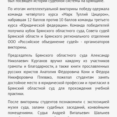
был посвящён истории судебной системы на Брянщине.
По итогам интеллектуальной викторины победу одержала
команда четвёртого курса «Марк Туллий Цицерон»,
набравшая 12 баллов против 10 баллов команды третьего
курса «Юридической федерации». Команда победителей
получила кубок Брянского областного суда, Совета судей
Брянской области и Брянского регионального отделения
ООО «Российское объединение судей» - организаторов
викторины.
Председатель Брянского областного суда Александр
Николаевич Курганов вручил каждому из участников
грамоты и благодарности, а также книги прославленных
русских юристов Анатолия Фёдоровича Кони и Фёдора
Никифоровича Плевако, пожелал студентам занять
достойное место в юридической профессии и пригласил в
Брянский областной суд для прохождения учебной
практики.
После викторины студентов познакомили с экспозицией
музея суда, залами судебных заседаний, конвойными
помещениями. Судья Андрей Витальевич Шальнев