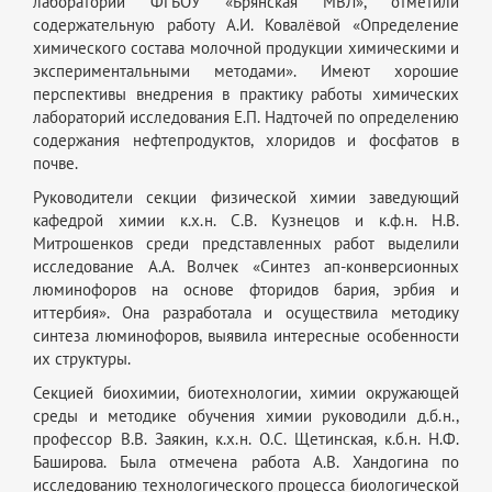
лаборатории ФГБОУ «Брянская МВЛ», отметили
содержательную работу А.И. Ковалёвой «Определение
химического состава молочной продукции химическими и
экспериментальными методами». Имеют хорошие
перспективы внедрения в практику работы химических
лабораторий исследования Е.П. Надточей по определению
содержания нефтепродуктов, хлоридов и фосфатов в
почве.
Руководители секции физической химии заведующий
кафедрой химии к.х.н. С.В. Кузнецов и к.ф.н. Н.В.
Митрошенков среди представленных работ выделили
исследование А.А. Волчек «Синтез ап-конверсионных
люминофоров на основе фторидов бария, эрбия и
иттербия». Она разработала и осуществила методику
синтеза люминофоров, выявила интересные особенности
их структуры.
Секцией биохимии, биотехнологии, химии окружающей
среды и методике обучения химии руководили д.б.н.,
профессор В.В. Заякин, к.х.н. О.С. Щетинская, к.б.н. Н.Ф.
Баширова. Была отмечена работа А.В. Хандогина по
исследованию технологического процесса биологической