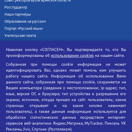
Совет ректоров вузов Брянской области
Росстудцентр
Наши партнёры
Образование на русском
Портал «Русский язык»
Учительская газета
Российская академия наук
Нажимая кнопку «СОГЛАСЕН», Вы подтверждаете то, что Вы
Единый портал государственных услуг
проинформированы об
использовании cookies
на нашем сайте.
Противодействие терроризму
Собранная при помощи cookie информация не может
Противодействие угрозам информационной безопасности
идентифицировать Вас, однако может помочь нам улучшить
Социальные ролики - Генеральная прокуратура РФ
работу нашего сайта. Информация об использовании Вами
Противодействие коррупции
данного сайта, собранная при помощи cookie, сохраняется на
Вашем компьютере (сведения о местоположении; ip-адрес; тип,
БГУ против наркотиков
язык, версия ОС и браузера; тип устройства и разрешение его
Брянский государственный университет
экрана; источник, откуда пришел на сайт пользователь; какие
имени академика И.Г. Петровского
страницы открывает и на какие кнопки нажимает
пользователь), а также данная информация используется для
Время работы: пн-пт 09:00-18:00
обработки статистических данных посредством интернет-
E-mail: bryanskgu@mail.ru
сервисов веб-аналитики Яндекс.Метрика, MyTracker, Пиксель VK
Телефон: +7(4832)58-90-85
Рекламы, Jivo, Спутник (Ростелеком).