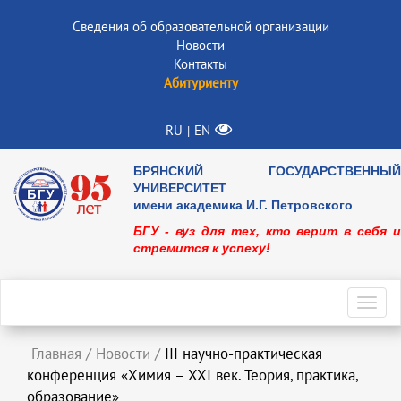
Сведения об образовательной организации
Новости
Контакты
Абитуриенту
RU
EN
|
БРЯНСКИЙ ГОСУДАРСТВЕННЫЙ
УНИВЕРСИТЕТ
имени академика И.Г. Петровского
БГУ - вуз для тех, кто верит в себя и
стремится к успеху!
Toggl
navig
Главная
/
Новости
/
III научно-практическая
конференция «Химия – XXI век. Теория, практика,
образование»