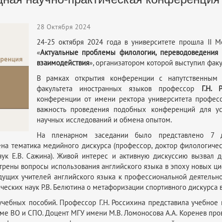
28 Октября 2024
24-25 октября 2024 года в университете прошла II 
«
Актуальные проблемы филологии, переводоведения 
взаимодействия
», организатором которой выступил фак
В рамках открытия конференции с напутственным 
факультета иностранных языков профессор
Г.Н. 
конференции от имени ректора университета профе
важность проведения подобных конференций для ус
научных исследований и обмена опытом.
На пленарном заседании было представлено 7 д
а тематика медийного дискурса (профессор, доктор филологичес
аук Е.В. Сажина). Живой интерес и активную дискуссию вызвал 
мотрены вопросы использования английского языка в эпоху новых ц
дущих учителей английского языка к профессиональной деятельнос
еских наук Р.В. Белютина о метафоризации спортивного дискурса 
чебных пособий. Профессор Г.Н. Россихина представила учебное 
е ВО и СПО. Доцент МГУ имени М.В. Ломоносова А.А. Коренев про