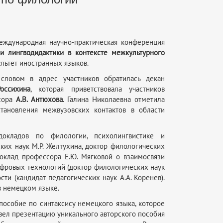
Международная научно-практическая конференция
и лингводидактики в контексте межкультурного
ультет иностранных языков.
словом в адрес участников обратилась декан
Россихина
, которая приветствовала участников
ссора
А.В. Антюхова
. Галина Николаевна отметила
тановления межвузовских контактов в области
окладов по филологии, психолингвистике и
ких наук М.Р. Желтухина, доктор филологических
доклад профессора Е.Ю. Мягковой о взаимосвязи
ифровых технологий (доктор филологических наук
ти (кандидат педагогических наук А.А. Коренев).
в немецком языке.
пособие по синтаксису немецкого языка, которое
вел презентацию уникального авторского пособия