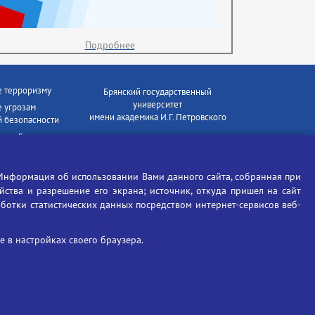
Подробнее
е терроризму
Брянский государственный
университет
 угрозам
имени академика И.Г. Петровского
 безопасности
ки - Генеральная
Время работы: пн-пт 09:00-18:00
E-mail: bryanskgu@mail.ru
е коррупции
Телефон: +7(4832)58-90-85
Информация об использовании Вами данного сайта, собранная при
отиков
ойства и разрешение его экрана; источник, откуда пришел на сайт
аботки статистических данных посредством интернет-сервисов веб-
 в настройках своего браузера.
Вход