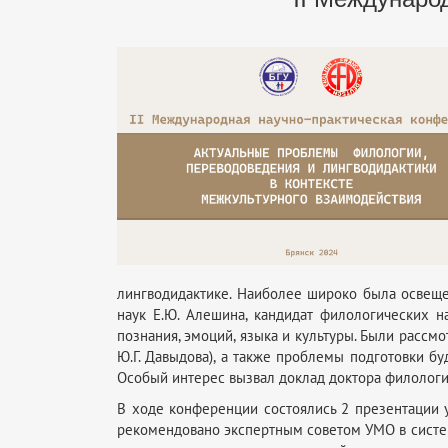
лингводидактике. Наиболее широко была освещен
наук Е.Ю. Алешина, кандидат филологических н
познания, эмоций, языка и культуры. Были расс
Ю.Г. Давыдова), а также проблемы подготовки бу
Особый интерес вызвал доклад доктора филологич
В ходе конференции состоялись 2 презентации у
рекомендовано экспертным советом УМО в систем