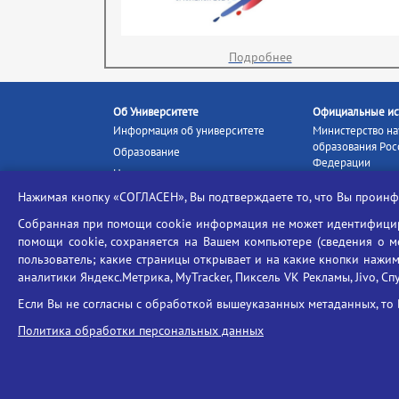
Подробнее
Об Университете
Официальные ис
Информация об университете
Министерство на
образования Рос
Образование
Федерации
Наука и инновации
Министерство п
Абитуриенту
Нажимая кнопку «СОГЛАСЕН», Вы подтверждаете то, что Вы прои
Портал «Российс
Студентам
образование»
Собранная при помощи cookie информация не может идентифициро
Ассоциация выпускников
помощи cookie, сохраняется на Вашем компьютере (сведения о мес
Единое окно ин
Центр тестирования
ресурсов
пользователь; какие страницы открывает и на какие кнопки нажим
иностранных граждан
аналитики Яндекс.Метрика, MyTracker, Пиксель VK Рекламы, Jivo, Сп
Единая коллекц
Конкурс на замещение
образовательных
Если Вы не согласны с обработкой вышеуказанных метаданных, то 
должностей научно-
Федеральная слу
педагогических работников
Политика обработки персональных данных
в сфере образов
ГИС «Современн
образовательная