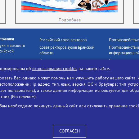
Подробнее
точники
Российский союз ректоров
Противодействи
уки и высшего
Совет ректоров вузов Брянской
Противодействие
сийской
области
информационной
Росстудцентр
Социальные роли
росвещения
прокуратура РФ
Наши партнёры
нформированы об
использовании cookies
на нашем сайте.
кое
Противодействи
Образование на русском
вать Вас, однако может помочь нам улучшить работу нашего сайта. 
БГУ против нарк
Портал «Русский язык»
тоположении; ip-адрес; тип, язык, версия ОС и браузера; тип устр
формационных
Учительская газета
ает пользователь), а также данная информация используется для обр
утник (Ростелеком).
ия цифровых
Российская академия наук
 ресурсов
Единый портал государственных
Вам необходимо покинуть данный сайт или отключить хранение cookie
жба по надзору
услуг
ания и науки
ая цифровая
 среда РФ»
СОГЛАСЕН