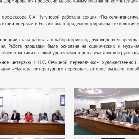
для формирования профессионально-коммуникативной компетенции 
профессора С.А. Чугуновой работала секция «Психолингвистиче
 секции впервые в России была продемонстрирована технология 
ренции стала работа арт-лаборатории под руководством препода
ния. Работа площадки была основана на сценических и музыка
стники отметили высокий уровень мастерства участников и руковод
ное интервью с Н.С. Сечкиной, переводчиком художественной 
льдии «Мастера литературного перевода», которое вызвало живо