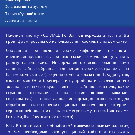
Образование на русском
Портал «Русский язык»
Учительская газета
Российская академия наук
Нажимая кнопку «СОГЛАСЕН», Вы подтверждаете то, что Вы
Единый портал государственных услуг
проинформированы об
использовании cookies
на нашем сайте.
Противодействие терроризму
Собранная при помощи cookie информация не может
Противодействие угрозам информационной безопасности
идентифицировать Вас, однако может помочь нам улучшить
Социальные ролики - Генеральная прокуратура РФ
работу нашего сайта. Информация об использовании Вами
Противодействие коррупции
данного сайта, собранная при помощи cookie, сохраняется на
Вашем компьютере (сведения о местоположении; ip-адрес; тип,
БГУ против наркотиков
язык, версия ОС и браузера; тип устройства и разрешение его
Брянский государственный университет
экрана; источник, откуда пришел на сайт пользователь; какие
имени академика И.Г. Петровского
страницы открывает и на какие кнопки нажимает
пользователь), а также данная информация используется для
Время работы: пн-пт 09:00-18:00
обработки статистических данных посредством интернет-
E-mail: bryanskgu@mail.ru
сервисов веб-аналитики Яндекс.Метрика, MyTracker, Пиксель VK
Телефон: +7(4832)58-90-85
Рекламы, Jivo, Спутник (Ростелеком).
Если Вы не согласны с обработкой вышеуказанных метаданных,
то Вам необходимо покинуть данный сайт или отключить