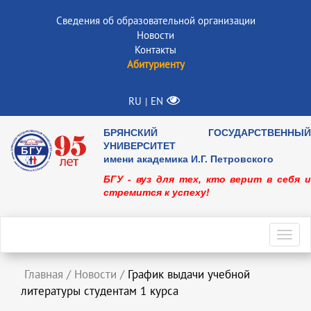
Сведения об образовательной организации
Новости
Контакты
Абитуриенту
RU
EN
|
БРЯНСКИЙ ГОСУДАРСТВЕННЫЙ
УНИВЕРСИТЕТ
имени академика И.Г. Петровского
БГУ - вуз для тех, кто верит в себя и
стремится к успеху!
Toggl
navig
Главная
/
Новости
/
График выдачи учебной
литературы студентам 1 курса