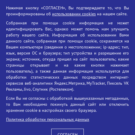
Российская академия наук
Нажимая кнопку «СОГЛАСЕН», Вы подтверждаете то, что Вы
Единый портал государственных услуг
проинформированы об
использовании cookies
на нашем сайте.
Противодействие терроризму
Собранная при помощи cookie информация не может
Противодействие угрозам информационной безопасности
идентифицировать Вас, однако может помочь нам улучшить
Социальные ролики - Генеральная прокуратура РФ
работу нашего сайта. Информация об использовании Вами
Противодействие коррупции
данного сайта, собранная при помощи cookie, сохраняется на
Вашем компьютере (сведения о местоположении; ip-адрес; тип,
БГУ против наркотиков
язык, версия ОС и браузера; тип устройства и разрешение его
Брянский государственный университет
экрана; источник, откуда пришел на сайт пользователь; какие
имени академика И.Г. Петровского
страницы открывает и на какие кнопки нажимает
пользователь), а также данная информация используется для
Время работы: пн-пт 09:00-18:00
обработки статистических данных посредством интернет-
E-mail: bryanskgu@mail.ru
сервисов веб-аналитики Яндекс.Метрика, MyTracker, Пиксель VK
Телефон: +7(4832)58-90-85
Рекламы, Jivo, Спутник (Ростелеком).
Если Вы не согласны с обработкой вышеуказанных метаданных,
то Вам необходимо покинуть данный сайт или отключить
хранение cookie в настройках своего браузера.
Политика обработки персональных данных
СОГЛАСЕН