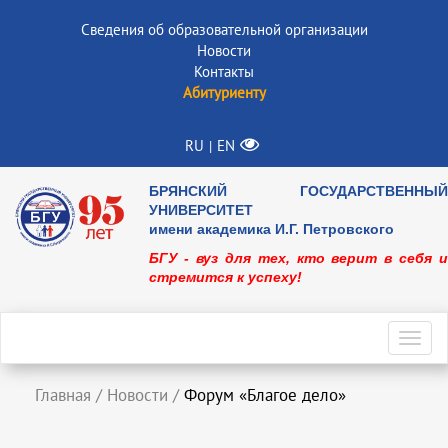
Сведения об образовательной организации
Новости
Контакты
Абитуриенту
RU
EN
|
БРЯНСКИЙ ГОСУДАРСТВЕННЫЙ
УНИВЕРСИТЕТ
имени академика И.Г. Петровского
БГУ - вуз для тех, кто верит в себя и
стремится к успеху!
Toggl
navig
Главная
/
Новости
/
Форум «Благое дело»