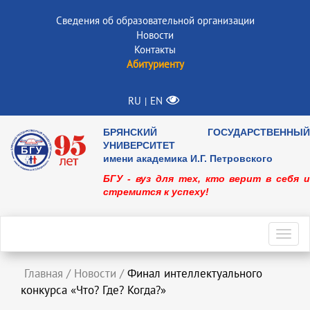
Сведения об образовательной организации
Новости
Контакты
Абитуриенту
RU
EN
|
БРЯНСКИЙ ГОСУДАРСТВЕННЫЙ
УНИВЕРСИТЕТ
имени академика И.Г. Петровского
БГУ - вуз для тех, кто верит в себя и
стремится к успеху!
Toggl
navig
Главная
/
Новости
/
Финал интеллектуального
конкурса «Что? Где? Когда?»