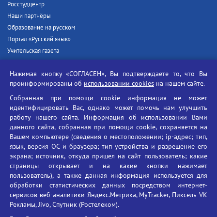
Росстудцентр
Наши партнёры
Образование на русском
Портал «Русский язык»
Учительская газета
Российская академия наук
Нажимая кнопку «СОГЛАСЕН», Вы подтверждаете то, что Вы
Единый портал государственных услуг
проинформированы об
использовании cookies
на нашем сайте.
Противодействие терроризму
Собранная при помощи cookie информация не может
Противодействие угрозам информационной безопасности
идентифицировать Вас, однако может помочь нам улучшить
Социальные ролики - Генеральная прокуратура РФ
работу нашего сайта. Информация об использовании Вами
Противодействие коррупции
данного сайта, собранная при помощи cookie, сохраняется на
Вашем компьютере (сведения о местоположении; ip-адрес; тип,
БГУ против наркотиков
язык, версия ОС и браузера; тип устройства и разрешение его
Брянский государственный университет
экрана; источник, откуда пришел на сайт пользователь; какие
имени академика И.Г. Петровского
страницы открывает и на какие кнопки нажимает
пользователь), а также данная информация используется для
Время работы: пн-пт 09:00-18:00
обработки статистических данных посредством интернет-
E-mail: bryanskgu@mail.ru
сервисов веб-аналитики Яндекс.Метрика, MyTracker, Пиксель VK
Телефон: +7(4832)58-90-85
Рекламы, Jivo, Спутник (Ростелеком).