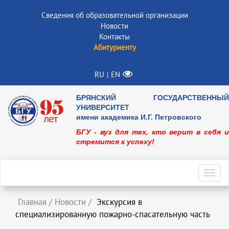
Сведения об образовательной организации
Новости
Контакты
Абитуриенту
RU
EN
|
БРЯНСКИЙ ГОСУДАРСТВЕННЫЙ
УНИВЕРСИТЕТ
имени академика И.Г. Петровского
БГУ - вуз для тех, кто верит в себя и
стремится к успеху!
Toggl
navig
Главная
/
Новости
/
Экскурсия в
специализированную пожарно-спасательную часть