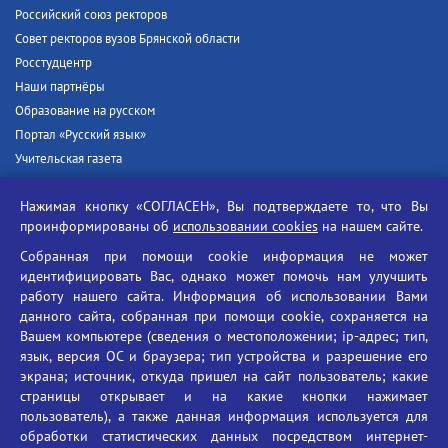
Российский союз ректоров
Совет ректоров вузов Брянской области
Росстудцентр
Наши партнёры
Образование на русском
Портал «Русский язык»
Учительская газета
Российская академия наук
Нажимая кнопку «СОГЛАСЕН», Вы подтверждаете то, что Вы
Единый портал государственных услуг
проинформированы об
использовании cookies
на нашем сайте.
Противодействие терроризму
Собранная при помощи cookie информация не может
Противодействие угрозам информационной безопасности
идентифицировать Вас, однако может помочь нам улучшить
Социальные ролики - Генеральная прокуратура РФ
работу нашего сайта. Информация об использовании Вами
Противодействие коррупции
данного сайта, собранная при помощи cookie, сохраняется на
Вашем компьютере (сведения о местоположении; ip-адрес; тип,
БГУ против наркотиков
язык, версия ОС и браузера; тип устройства и разрешение его
Брянский государственный университет
экрана; источник, откуда пришел на сайт пользователь; какие
имени академика И.Г. Петровского
страницы открывает и на какие кнопки нажимает
пользователь), а также данная информация используется для
Время работы: пн-пт 09:00-18:00
обработки статистических данных посредством интернет-
E-mail: bryanskgu@mail.ru