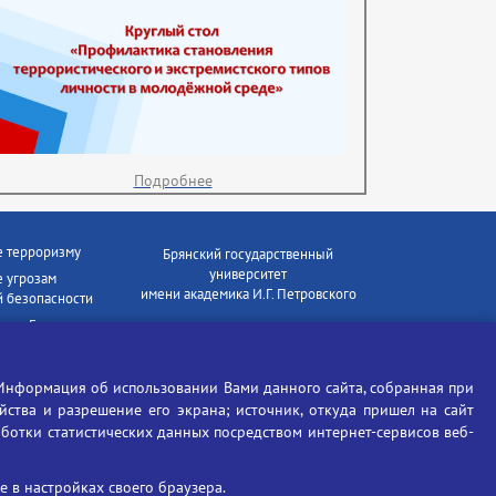
Подробнее
е терроризму
Брянский государственный
университет
 угрозам
имени академика И.Г. Петровского
 безопасности
ки - Генеральная
Время работы: пн-пт 09:00-18:00
E-mail: bryanskgu@mail.ru
е коррупции
Телефон: +7(4832)58-90-85
Информация об использовании Вами данного сайта, собранная при
отиков
ойства и разрешение его экрана; источник, откуда пришел на сайт
аботки статистических данных посредством интернет-сервисов веб-
 в настройках своего браузера.