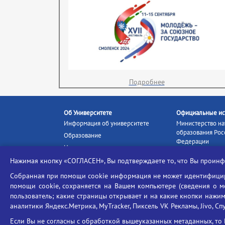
Подробнее
Об Университете
Официальные ис
Информация об университете
Министерство на
образования Рос
Образование
Федерации
Наука и инновации
Министерство п
Абитуриенту
Нажимая кнопку «СОГЛАСЕН», Вы подтверждаете то, что Вы прои
Портал «Российс
Студентам
образование»
Собранная при помощи cookie информация не может идентифициро
Ассоциация выпускников
помощи cookie, сохраняется на Вашем компьютере (сведения о мес
Единое окно ин
Центр тестирования
ресурсов
пользователь; какие страницы открывает и на какие кнопки нажим
иностранных граждан
аналитики Яндекс.Метрика, MyTracker, Пиксель VK Рекламы, Jivo, Сп
Единая коллекц
Конкурс на замещение
образовательных
Если Вы не согласны с обработкой вышеуказанных метаданных, то 