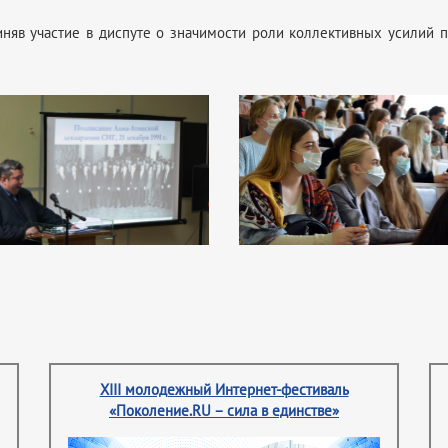
няв участие в диспуте о значимости роли коллективных усилий 
XIII молодежный Интернет-фестиваль
«Поколение.RU – сила в единстве»