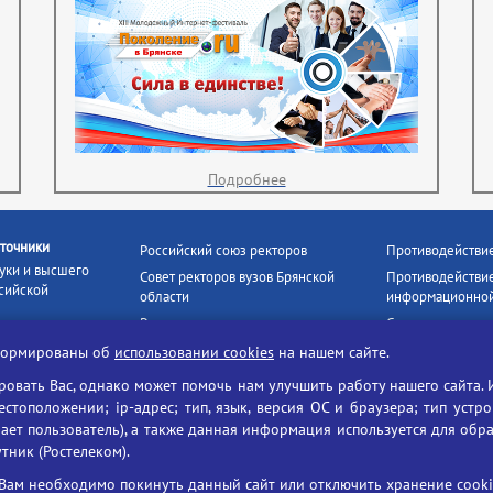
Подробнее
точники
Российский союз ректоров
Противодействи
уки и высшего
Совет ректоров вузов Брянской
Противодействие
сийской
области
информационной
Росстудцентр
Социальные роли
росвещения
прокуратура РФ
Наши партнёры
нформированы об
использовании cookies
на нашем сайте.
кое
Противодействи
Образование на русском
вать Вас, однако может помочь нам улучшить работу нашего сайта. 
БГУ против нарк
Портал «Русский язык»
тоположении; ip-адрес; тип, язык, версия ОС и браузера; тип устр
формационных
Учительская газета
ает пользователь), а также данная информация используется для обр
утник (Ростелеком).
ия цифровых
Российская академия наук
 ресурсов
Единый портал государственных
Вам необходимо покинуть данный сайт или отключить хранение cookie