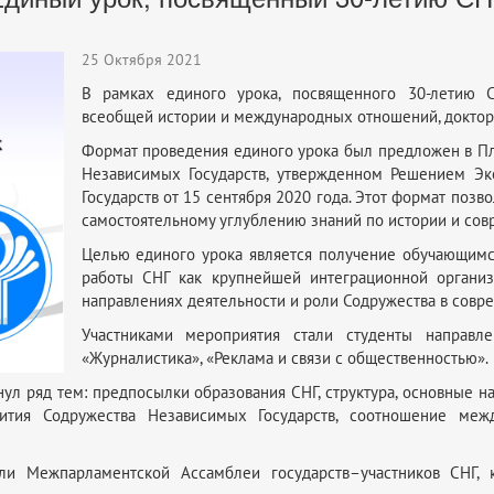
25 Октября 2021
В рамках единого урока, посвященного 30-летию С
всеобщей истории и международных отношений, доктор
Формат проведения единого урока был предложен в Пл
Независимых Государств, утвержденном Решением Эк
Государств от 15 сентября 2020 года. Этот формат позв
самостоятельному углублению знаний по истории и сов
Целью единого урока является получение обучающимся
работы СНГ как крупнейшей интеграционной организ
направлениях деятельности и роли Содружества в совре
Участниками мероприятия стали студенты направл
«Журналистика», «Реклама и связи с общественностью».
ул ряд тем: предпосылки образования СНГ, структура, основные н
ития Содружества Независимых Государств, соотношение ме
ли Межпарламентской Ассамблеи государств–участников СНГ, 