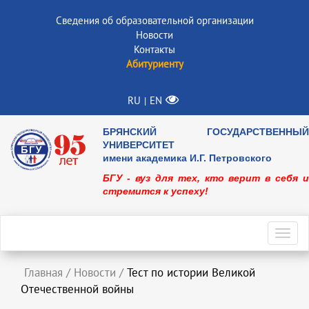
Сведения об образовательной организации
Новости
Контакты
Абитуриенту
RU
EN
|
БРЯНСКИЙ ГОСУДАРСТВЕННЫЙ
УНИВЕРСИТЕТ
имени академика И.Г. Петровского
БГУ - вуз для тех, кто верит в себя и
стремится к успеху!
Toggl
navig
Главная
/
Новости
/
Тест по истории Великой
Отечественной войны