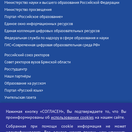
Министерство науки и высшего образования Российской Федерации
Министерство просвещения
Портал «Российское образование»
Единое окно информационных ресурсов
Единая коллекция цифровых образовательных ресурсов
Федеральная служба по надзору в сфере образования и науки
ГИС «Современная цифровая образовательная среда РФ»
Российский союз ректоров
Совет ректоров вузов Брянской области
Росстудцентр
Наши партнёры
Образование на русском
Портал «Русский язык»
Учительская газета
Российская академия наук
Нажимая кнопку «СОГЛАСЕН», Вы подтверждаете то, что Вы
Единый портал государственных услуг
проинформированы об
использовании cookies
на нашем сайте.
Противодействие терроризму
Собранная при помощи cookie информация не может
Противодействие угрозам информационной безопасности