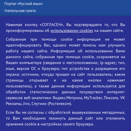
Портал «Русский язык»
Учительская газета
Российская академия наук
Нажимая кнопку «СОГЛАСЕН», Вы подтверждаете то, что Вы
Единый портал государственных услуг
проинформированы об
использовании cookies
на нашем сайте.
Противодействие терроризму
Собранная при помощи cookie информация не может
Противодействие угрозам информационной безопасности
идентифицировать Вас, однако может помочь нам улучшить
Социальные ролики - Генеральная прокуратура РФ
работу нашего сайта. Информация об использовании Вами
Противодействие коррупции
данного сайта, собранная при помощи cookie, сохраняется на
Вашем компьютере (сведения о местоположении; ip-адрес; тип,
БГУ против наркотиков
язык, версия ОС и браузера; тип устройства и разрешение его
Брянский государственный университет
экрана; источник, откуда пришел на сайт пользователь; какие
имени академика И.Г. Петровского
страницы открывает и на какие кнопки нажимает
пользователь), а также данная информация используется для
Время работы: пн-пт 09:00-18:00
обработки статистических данных посредством интернет-
E-mail: bryanskgu@mail.ru
сервисов веб-аналитики Яндекс.Метрика, MyTracker, Пиксель VK
Телефон: +7(4832)58-90-85
Рекламы, Jivo, Спутник (Ростелеком).
Если Вы не согласны с обработкой вышеуказанных метаданных,
то Вам необходимо покинуть данный сайт или отключить
хранение cookie в настройках своего браузера.