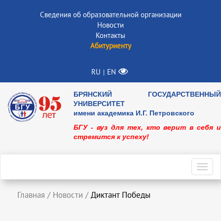
Сведения об образовательной организации
Новости
Контакты
Абитуриенту
RU
EN
|
БРЯНСКИЙ ГОСУДАРСТВЕННЫЙ
УНИВЕРСИТЕТ
имени академика И.Г. Петровского
БГУ - вуз для тех, кто верит в себя и
стремится к успеху!
Toggl
navig
Главная
/
Новости
/
Диктант Победы