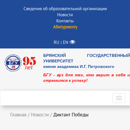
Сведения об образовательной организации
Новости
Контакты
Абитуриенту
RU
EN
|
БРЯНСКИЙ ГОСУДАРСТВЕННЫЙ
УНИВЕРСИТЕТ
имени академика И.Г. Петровского
БГУ - вуз для тех, кто верит в себя и
стремится к успеху!
Toggl
navig
Главная
/
Новости
/
Диктант Победы