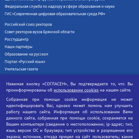
Федеральная служба по надзору в сфере образования и науки
ГИС «Современная цифровая образовательная среда РФ»
Российский союз ректоров
Совет ректоров вузов Брянской области
Росстудцентр
Наши партнёры
Образование на русском
Портал «Русский язык»
Учительская газета
Российская академия наук
Нажимая кнопку «СОГЛАСЕН», Вы подтверждаете то, что Вы
Единый портал государственных услуг
проинформированы об
использовании cookies
на нашем сайте.
Противодействие терроризму
Собранная при помощи cookie информация не может
Противодействие угрозам информационной безопасности
идентифицировать Вас, однако может помочь нам улучшить
Социальные ролики - Генеральная прокуратура РФ
работу нашего сайта. Информация об использовании Вами
Противодействие коррупции
данного сайта, собранная при помощи cookie, сохраняется на
Вашем компьютере (сведения о местоположении; ip-адрес; тип,
БГУ против наркотиков
язык, версия ОС и браузера; тип устройства и разрешение его
Брянский государственный университет
экрана; источник, откуда пришел на сайт пользователь; какие