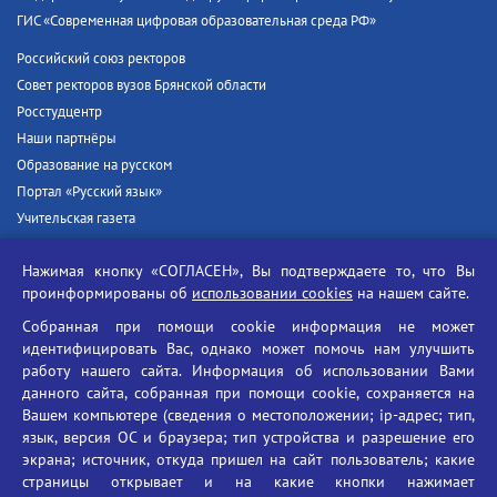
ГИС «Современная цифровая образовательная среда РФ»
Российский союз ректоров
Совет ректоров вузов Брянской области
Росстудцентр
Наши партнёры
Образование на русском
Портал «Русский язык»
Учительская газета
Российская академия наук
Нажимая кнопку «СОГЛАСЕН», Вы подтверждаете то, что Вы
Единый портал государственных услуг
проинформированы об
использовании cookies
на нашем сайте.
Противодействие терроризму
Собранная при помощи cookie информация не может
Противодействие угрозам информационной безопасности
идентифицировать Вас, однако может помочь нам улучшить
Социальные ролики - Генеральная прокуратура РФ
работу нашего сайта. Информация об использовании Вами
Противодействие коррупции
данного сайта, собранная при помощи cookie, сохраняется на
Вашем компьютере (сведения о местоположении; ip-адрес; тип,
БГУ против наркотиков
язык, версия ОС и браузера; тип устройства и разрешение его
Брянский государственный университет
экрана; источник, откуда пришел на сайт пользователь; какие
имени академика И.Г. Петровского
страницы открывает и на какие кнопки нажимает