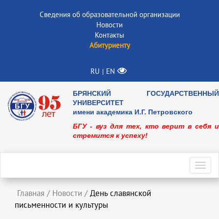
Сведения об образовательной организации
Новости
Контакты
Абитуриенту
RU
EN
|
БРЯНСКИЙ ГОСУДАРСТВЕННЫЙ
УНИВЕРСИТЕТ
имени академика И.Г. Петровского
БГУ - вуз для тех, кто верит в себя и
стремится к успеху!
Toggl
navig
Главная
/
Новости
/
День славянской
письменности и культуры