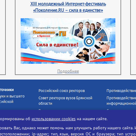
XIII молодежный Интернет-фестиваль
«Поколение.RU – сила в единстве»
Подробнее
точники
Российский союз ректоров
Противодействи
уки и высшего
Совет ректоров вузов Брянской
Противодействие
сийской
области
информационной
Росстудцентр
Социальные роли
росвещения
прокуратура РФ
Наши партнёры
нформированы об
использовании cookies
на нашем сайте.
кое
Противодействи
Образование на русском
вать Вас, однако может помочь нам улучшить работу нашего сайта. 
БГУ против нарк
Портал «Русский язык»
тоположении; ip-адрес; тип, язык, версия ОС и браузера; тип устр
формационных