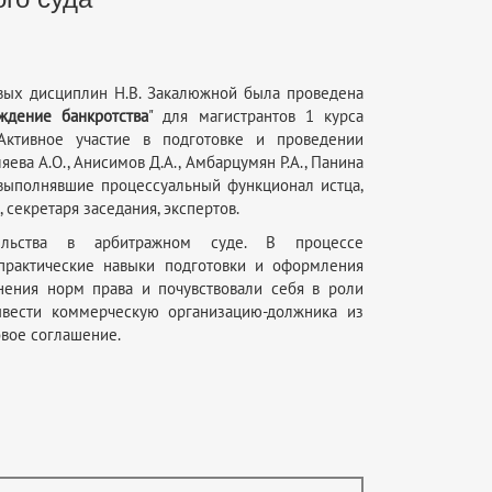
вых дисциплин Н.В. Закалюжной была проведена
ждение банкротства
" для магистрантов 1 курса
 Активное участие в подготовке и проведении
ва А.О., Анисимов Д.А., Амбарцумян Р.А., Панина
ы выполнявшие процессуальный функционал истца,
 секретаря заседания, экспертов.
ельства в арбитражном суде. В процессе
практические навыки подготовки и оформления
ения норм права и почувствовали себя в роли
вывести коммерческую организацию-должника из
овое соглашение.