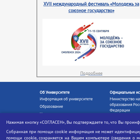
XVII международный фестиваль «Молодежь за
союзное государство»
Подробнее
Об Университете
Официальные ис
Информация об университете
Министерство на
образования Рос
Образование
Федерации
Наука и инновации
Министерство п
Абитуриенту
Нажимая кнопку «СОГЛАСЕН», Вы подтверждаете то, что Вы прои
Портал «Российс
Студентам
образование»
Собранная при помощи cookie информация не может идентифициро
Ассоциация выпускников
помощи cookie, сохраняется на Вашем компьютере (сведения о мес
Единое окно ин