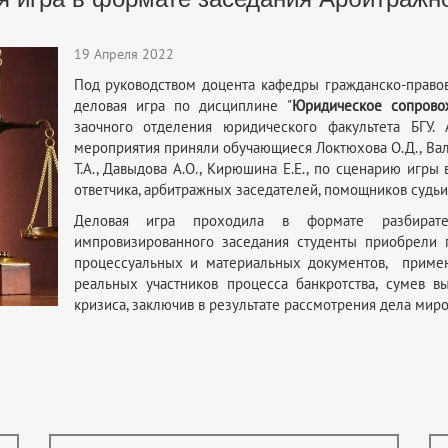
19 Апреля 2022
Под руководством доцента кафедры гражданско-право
деловая игра по дисциплине "
Юридическое сопрово
заочного отделения юридического факультета БГУ.
мероприятия приняли обучающиеся Локтюхова О.Д., Валяе
Т.А., Давыдова А.О., Кирюшина Е.Е., по сценарию игр
ответчика, арбитражных заседателей, помощников судьи,
Деловая игра проходила в формате разбират
импровизированного заседания студенты приобрели 
процессуальных и материальных документов, примен
реальных участников процесса банкротства, сумев 
кризиса, заключив в результате рассмотрения дела мир