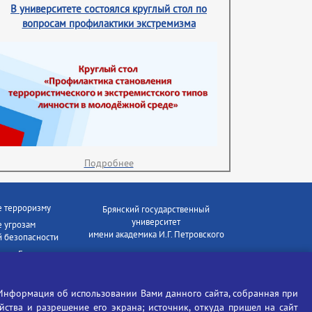
В университете состоялся круглый стол по
вопросам профилактики экстремизма
Подробнее
е терроризму
Брянский государственный
университет
 угрозам
имени академика И.Г. Петровского
 безопасности
ки - Генеральная
Время работы: пн-пт 09:00-18:00
E-mail: bryanskgu@mail.ru
е коррупции
Телефон: +7(4832)58-90-85
Информация об использовании Вами данного сайта, собранная при
отиков
ойства и разрешение его экрана; источник, откуда пришел на сайт