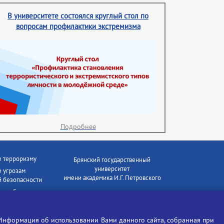
В университете состоялся круглый стол по
вопросам профилактики экстремизма
Подробнее
е терроризму
Брянский государственный
университет
 угрозам
имени академика И.Г. Петровского
 безопасности
ки - Генеральная
Время работы: пн-пт 09:00-18:00
E-mail: bryanskgu@mail.ru
е коррупции
Телефон: +7(4832)58-90-85
Информация об использовании Вами данного сайта, собранная при