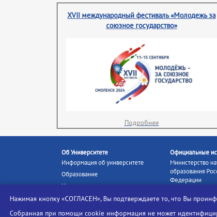
XVII международный фестиваль «Молодежь за
союзное государство»
Подробнее
Об Университете
Официальные ис
Информация об университете
Министерство на
образования Рос
Образование
Федерации
Наука и инновации
Министерство п
Абитуриенту
Нажимая кнопку «СОГЛАСЕН», Вы подтверждаете то, что Вы прои
Портал «Российс
Студентам
образование»
Собранная при помощи cookie информация не может идентифициро