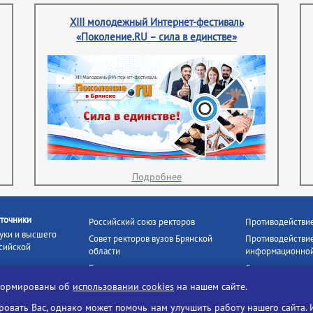
XIII молодежный Интернет-фестиваль
«Поколение.RU – сила в единстве»
Подробнее
точники
Российский союз ректоров
Противодействи
уки и высшего
Совет ректоров вузов Брянской
Противодействие
сийской
области
информационной
Росстудцентр
Социальные роли
росвещения
прокуратура РФ
Наши партнёры
нформированы об
использовании cookies
на нашем сайте.
кое
Противодействи
Образование на русском
вать Вас, однако может помочь нам улучшить работу нашего сайта. 