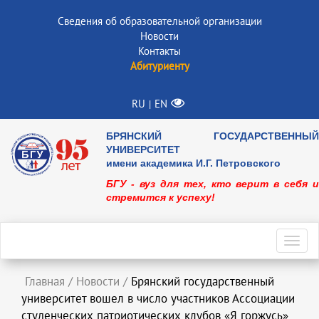
Сведения об образовательной организации
Новости
Контакты
Абитуриенту
RU
EN
|
БРЯНСКИЙ ГОСУДАРСТВЕННЫЙ
УНИВЕРСИТЕТ
имени академика И.Г. Петровского
БГУ - вуз для тех, кто верит в себя и
стремится к успеху!
Toggl
navig
Главная
/
Новости
/
Брянский государственный
университет вошел в число участников Ассоциации
студенческих патриотических клубов «Я горжусь»