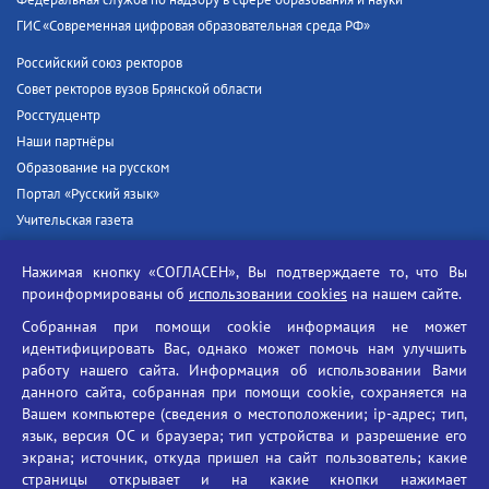
ГИС «Современная цифровая образовательная среда РФ»
Российский союз ректоров
Совет ректоров вузов Брянской области
Росстудцентр
Наши партнёры
Образование на русском
Портал «Русский язык»
Учительская газета
Российская академия наук
Нажимая кнопку «СОГЛАСЕН», Вы подтверждаете то, что Вы
Единый портал государственных услуг
проинформированы об
использовании cookies
на нашем сайте.
Противодействие терроризму
Собранная при помощи cookie информация не может
Противодействие угрозам информационной безопасности
идентифицировать Вас, однако может помочь нам улучшить
Социальные ролики - Генеральная прокуратура РФ
работу нашего сайта. Информация об использовании Вами
Противодействие коррупции
данного сайта, собранная при помощи cookie, сохраняется на
Вашем компьютере (сведения о местоположении; ip-адрес; тип,
БГУ против наркотиков
язык, версия ОС и браузера; тип устройства и разрешение его
Брянский государственный университет
экрана; источник, откуда пришел на сайт пользователь; какие
имени академика И.Г. Петровского
страницы открывает и на какие кнопки нажимает