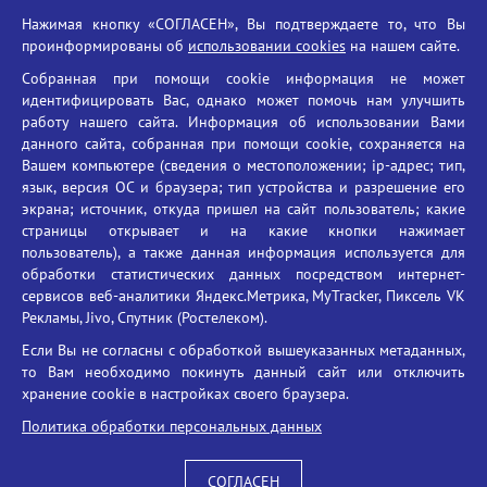
Нажимая кнопку «СОГЛАСЕН», Вы подтверждаете то, что Вы
Единый портал государственных услуг
проинформированы об
использовании cookies
на нашем сайте.
Противодействие терроризму
Собранная при помощи cookie информация не может
Противодействие угрозам информационной безопасности
идентифицировать Вас, однако может помочь нам улучшить
Социальные ролики - Генеральная прокуратура РФ
работу нашего сайта. Информация об использовании Вами
Противодействие коррупции
данного сайта, собранная при помощи cookie, сохраняется на
Вашем компьютере (сведения о местоположении; ip-адрес; тип,
БГУ против наркотиков
язык, версия ОС и браузера; тип устройства и разрешение его
Брянский государственный университет
экрана; источник, откуда пришел на сайт пользователь; какие
имени академика И.Г. Петровского
страницы открывает и на какие кнопки нажимает
пользователь), а также данная информация используется для
Время работы: пн-пт 09:00-18:00
обработки статистических данных посредством интернет-
E-mail: bryanskgu@mail.ru
сервисов веб-аналитики Яндекс.Метрика, MyTracker, Пиксель VK
Телефон: +7(4832)58-90-85
Рекламы, Jivo, Спутник (Ростелеком).
Если Вы не согласны с обработкой вышеуказанных метаданных,
то Вам необходимо покинуть данный сайт или отключить
хранение cookie в настройках своего браузера.
Политика обработки персональных данных
СОГЛАСЕН
Вход