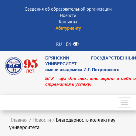
Сведения об образовательной организации
Новости
Контакты
Абитуриенту
RU
EN
|
БРЯНСКИЙ ГОСУДАРСТВЕННЫЙ
УНИВЕРСИТЕТ
имени академика И.Г. Петровского
БГУ - вуз для тех, кто верит в себя и
стремится к успеху!
Toggl
navig
Главная
/
Новости
/
Благодарность коллективу
университета