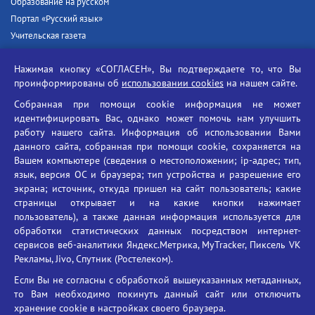
Образование на русском
Портал «Русский язык»
Учительская газета
Российская академия наук
Нажимая кнопку «СОГЛАСЕН», Вы подтверждаете то, что Вы
Единый портал государственных услуг
проинформированы об
использовании cookies
на нашем сайте.
Противодействие терроризму
Собранная при помощи cookie информация не может
Противодействие угрозам информационной безопасности
идентифицировать Вас, однако может помочь нам улучшить
Социальные ролики - Генеральная прокуратура РФ
работу нашего сайта. Информация об использовании Вами
Противодействие коррупции
данного сайта, собранная при помощи cookie, сохраняется на
Вашем компьютере (сведения о местоположении; ip-адрес; тип,
БГУ против наркотиков
язык, версия ОС и браузера; тип устройства и разрешение его
Брянский государственный университет
экрана; источник, откуда пришел на сайт пользователь; какие
имени академика И.Г. Петровского
страницы открывает и на какие кнопки нажимает
пользователь), а также данная информация используется для
Время работы: пн-пт 09:00-18:00
обработки статистических данных посредством интернет-
E-mail: bryanskgu@mail.ru
сервисов веб-аналитики Яндекс.Метрика, MyTracker, Пиксель VK
Телефон: +7(4832)58-90-85
Рекламы, Jivo, Спутник (Ростелеком).
Если Вы не согласны с обработкой вышеуказанных метаданных,
то Вам необходимо покинуть данный сайт или отключить
хранение cookie в настройках своего браузера.