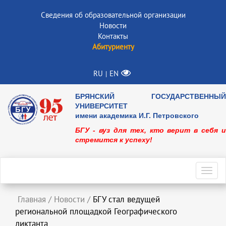
Сведения об образовательной организации
Новости
Контакты
Абитуриенту
RU
EN
|
БРЯНСКИЙ ГОСУДАРСТВЕННЫЙ
УНИВЕРСИТЕТ
имени академика И.Г. Петровского
БГУ - вуз для тех, кто верит в себя и
стремится к успеху!
Toggl
navig
Главная
/
Новости
/
БГУ стал ведущей
региональной площадкой Географического
диктанта