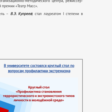
ганизационно-методического центра, режиссёр-
й премии «Театр Масс».
тель –
В.Э. Купреев
) стал лауреатом I степени в
В университете состоялся круглый стол по
вопросам профилактики экстремизма