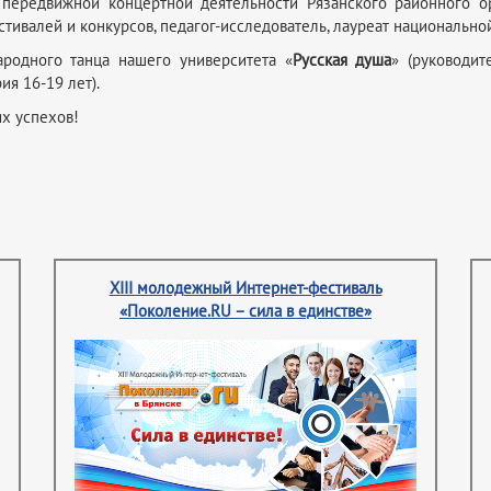
 передвижной концертной деятельности Рязанского районного ор
ивалей и конкурсов, педагог-исследователь, лауреат национально
родного танца нашего университета «
Русская душа
» (руководи
я 16-19 лет).
х успехов!
XIII молодежный Интернет-фестиваль
«Поколение.RU – сила в единстве»