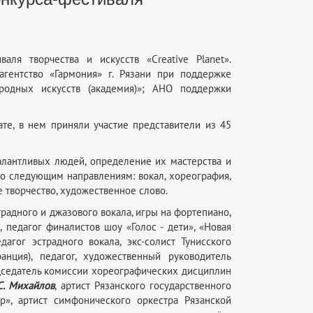
аля творчества и искусств «Creative Planet».
агентство «Гармония» г. Рязани при поддержке
одных искусств (академия)»; АНО поддержки
ате, в нем приняли участие представители из 45
алантливых людей, определение их мастерства и
по следующим направлениям: вокал, хореография,
е творчество, художественное слово.
традного и джазового вокала, игры на фортепиано,
 педагог финалистов шоу «Голос - дети», «Новая
едагог эстрадного вокала, экс-солист Тунисского
нция), педагог, художественный руководитель
редседатель комиссии хореографических дисциплин
С. Михайлов
, артист Рязанского государственного
р», артист симфонического оркестра Рязанской