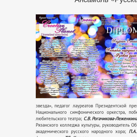
звезда», педагог лауреатов Президентской пр
Национального симфонического оркестра, по
любительского театра;
С.В. Рогачикова-Леженкин
Рязанского колледжа культуры, руководитель Об
академического русского народного хора;
П.А