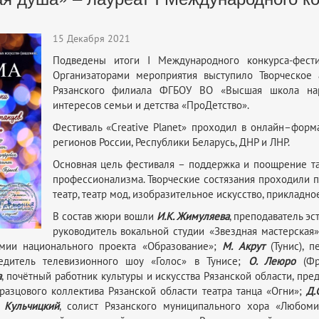
15 Декабря 2021
Подведены итоги I Международного конкурса-фестив
Организаторами мероприятия выступило Творческое 
Рязанского филиала ФГБОУ ВО «Высшая школа нар
интересов семьи и детства «ПроДетство».
Фестиваль «Creative Planet» проходил в онлайн–форм
регионов России, Республики Беларусь, ДНР и ЛНР.
Основная цель фестиваля – поддержка и поощрение т
профессионализма. Творческие состязания проходили 
театр, театр мод, изобразительное искусство, прикладно
В состав жюри вошли
И.К. Жимуляева
, преподаватель эс
руководитель вокальной студии «Звездная мастерская»,
емии национального проекта «Образование»;
М. Акрут
(Тунис), п
бедитель телевизионного шоу «Голос» в Тунисе;
О. Леюро
(Фра
а
, почётный работник культуры и искусства Рязанской области, п
разцового коллектива Рязанской области театра танца «Огни»;
Д.
. Кульчицкий
, солист Рязанского муниципального хора «Любоми