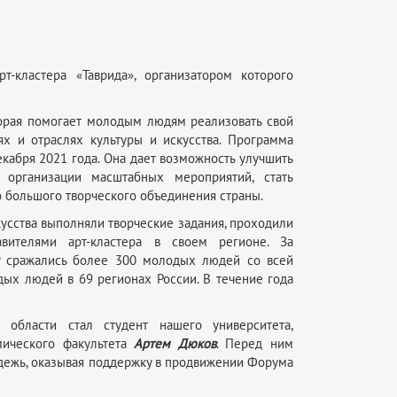
т-кластера «Таврида», организатором которого
торая помогает молодым людям реализовать свой
х и отраслях культуры и искусства. Программа
кабря 2021 года. Она дает возможность улучшить
 организации масштабных мероприятий, стать
о большого творческого объединения страны.
усства выполняли творческие задания, проходили
авителями арт-кластера в своем регионе. За
ду сражались более 300 молодых людей со всей
дых людей в 69 регионах России. В течение года
й области стал студент нашего университета,
мического факультета
Артем Дюков
. Перед ним
одежь, оказывая поддержку в продвижении Форума