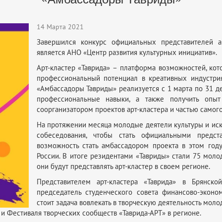
14 Марта 2021
Завершился конкурс официальных представителей ар
является АНО «Центр развития культурных инициатив».
Арт-кластер «Таврида» – платформа возможностей, ко
профессиональный потенциал в креативных индустрия
«Амбассадоры Тавриды» реализуется с 1 марта по 31 де
профессиональные навыки, а также получить опыт
соорганизатором проектов арт-кластера и частью самог
На протяжении месяца молодые деятели культуры и иск
собеседования, чтобы стать официальными предст
возможность стать амбассадором проекта в этом го
России. В итоге резидентами «Тавриды» стали 75 моло
они будут представлять арт-кластер в своем регионе.
Представителем арт-кластера «Таврида» в Брянско
председатель студенческого совета финансово-эконо
стоит задача вовлекать в творческую деятельность мол
 и Фестиваля творческих сообществ «Таврида-АРТ» в регионе.