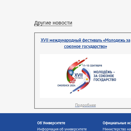
Другие новости
XVII международный фестиваль «Молодежь за
союзное государство»
Подробнее
Об Университете
Официальные ис
Информация об университете
Министерство на