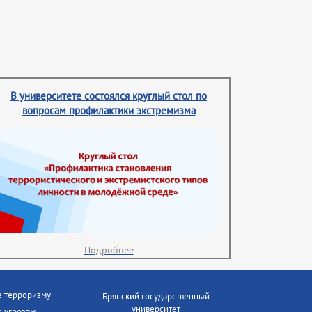
В университете состоялся круглый стол по
вопросам профилактики экстремизма
Подробнее
е терроризму
Брянский государственный
университет
 угрозам