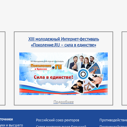
XIII молодежный Интернет-фестиваль
«Поколение.RU – сила в единстве»
Подробнее
точники
Российский союз ректоров
Противодействи
уки и высшего
Совет ректоров вузов Брянской
Противодействие