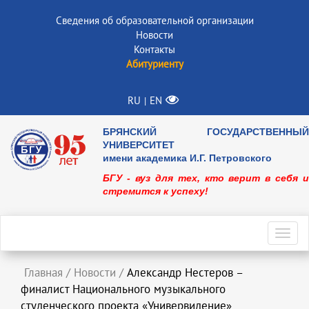
Сведения об образовательной организации
Новости
Контакты
Абитуриенту
RU
EN
|
БРЯНСКИЙ ГОСУДАРСТВЕННЫЙ
УНИВЕРСИТЕТ
имени академика И.Г. Петровского
БГУ - вуз для тех, кто верит в себя и
стремится к успеху!
Toggl
navig
Главная
/
Новости
/
Александр Нестеров –
финалист Национального музыкального
студенческого проекта «Универвидение»