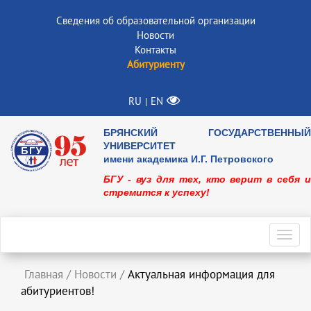
Сведения об образовательной организации
Новости
Контакты
Абитуриенту
RU
EN
|
БРЯНСКИЙ ГОСУДАРСТВЕННЫЙ
УНИВЕРСИТЕТ
имени академика И.Г. Петровского
БГУ - вуз для тех, кто верит в себя и
стремится к успеху!
Toggl
navig
Главная
/
Новости
/
Актуальная информация для
абитуриентов!