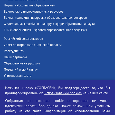
Портал «Российское образование»
Единое окно информационных ресурсов
Единая коллекция цифровых образовательных ресурсов
Федеральная служба по надзору в сфере образования и науки
ГИС «Современная цифровая образовательная среда РФ»
Российский союз ректоров
Совет ректоров вузов Брянской области
Росстудцентр
Наши партнёры
Образование на русском
Портал «Русский язык»
Учительская газета
Российская академия наук
Нажимая кнопку «СОГЛАСЕН», Вы подтверждаете то, что Вы
Единый портал государственных услуг
проинформированы об
использовании cookies
на нашем сайте.
Противодействие терроризму
Собранная при помощи cookie информация не может
Противодействие угрозам информационной безопасности
идентифицировать Вас, однако может помочь нам улучшить
Социальные ролики - Генеральная прокуратура РФ
работу нашего сайта. Информация об использовании Вами