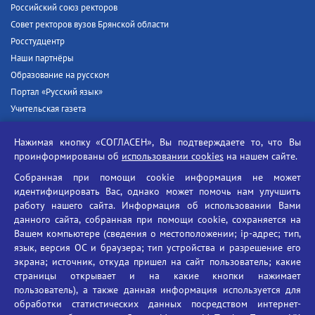
Российский союз ректоров
Совет ректоров вузов Брянской области
Росстудцентр
Наши партнёры
Образование на русском
Портал «Русский язык»
Учительская газета
Российская академия наук
Нажимая кнопку «СОГЛАСЕН», Вы подтверждаете то, что Вы
Единый портал государственных услуг
проинформированы об
использовании cookies
на нашем сайте.
Противодействие терроризму
Собранная при помощи cookie информация не может
Противодействие угрозам информационной безопасности
идентифицировать Вас, однако может помочь нам улучшить
Социальные ролики - Генеральная прокуратура РФ
работу нашего сайта. Информация об использовании Вами
Противодействие коррупции
данного сайта, собранная при помощи cookie, сохраняется на
Вашем компьютере (сведения о местоположении; ip-адрес; тип,
БГУ против наркотиков
язык, версия ОС и браузера; тип устройства и разрешение его
Брянский государственный университет
экрана; источник, откуда пришел на сайт пользователь; какие
имени академика И.Г. Петровского
страницы открывает и на какие кнопки нажимает
пользователь), а также данная информация используется для
Время работы: пн-пт 09:00-18:00
обработки статистических данных посредством интернет-
E-mail: bryanskgu@mail.ru