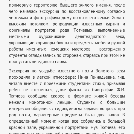
примерную территорию бывшего жилого имения, после
чего началась экскурсия по восстановленному согласно
чертежам и фотографиям дому поэта и его семьи. Холл с
высоким потолком, репродукции известных картин и
оригиналы портретов рода Тютчевых, выполненные
местными художниками девятнадцатого века,
украшающие коридоры бюсты и предметы мебели ручной
работы именитых немецких мастеров – восторженно
студенты оглядывались по сторонам, стараясь при этом не
пропустить ни единого слова.
Экскурсия по усадьбе известного поэта Золотого века
проходила в легкой атмосфере: Нина Геннадьевна, гид,
читала вместе с приезжими студентами стихи, призывая
ребят не стесняться, даже факты из биографии Ф.И.
Тютчева сообщала скорее в формате живой беседы
нежели монотонной лекции. Студенты с большим
интересом общались с гидом, иногда задавая вопросы про
род поэта, характерные предметы быта для залов. В
определённый момент, когда все собрались в большой
красной зале, украшенной портретами муз Тютчева, его
невероятных красавиц-жён, прозвучал вопрос: «А что ж он,