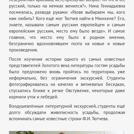
русский, только на немках женился?». Нина Геннадьевна
посмеялась, разводя руками: «Разве выбираем мы, кого
нам любить? Кого ещё мог Тютчев найти в Мюнхене? Его,
знаете, называли самым русским европейцем и самым
европейским русским, место ему было везде». И самое
главное, что место ему было в родном имении,
безгранично вдохновлявшем поэта на новые и новые
произведения.
После изучения истории одного из самых известных
представителей Золотого века литературы гостям усадьбы
было предложено вновь пройтись по территории, уже
неформально, без ограничения экскурсией. Студенты
фотографировались на качелях и витиеватых беседках,
спускались ближе к речке Овстуженке, некоторые даже
кормили уток и лебедей.
Воодушевлённые литературной экскурсией, студенты ещё
долго обсуждали живописность усадьбы, продолжая
вспоминать самые известные строки Ф.И. Тютчева.