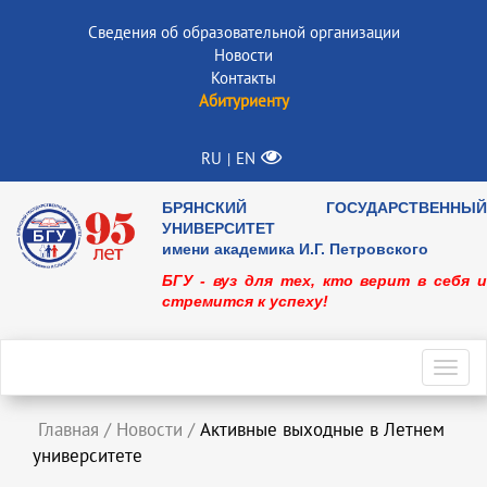
Сведения об образовательной организации
Новости
Контакты
Абитуриенту
RU
EN
|
БРЯНСКИЙ ГОСУДАРСТВЕННЫЙ
УНИВЕРСИТЕТ
имени академика И.Г. Петровского
БГУ - вуз для тех, кто верит в себя и
стремится к успеху!
Toggl
navig
Главная
/
Новости
/
Активные выходные в Летнем
университете