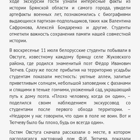
ходе экскурсии гости узнали интересные факты из
истории Брянской области и самого города, увидели
артефакты военных лет, познакомились с биографиями
выдающихся партизан-подпольщиков, таких как Валентина
Сафронова, Алексей Бондаренко и другие. Студенты
отметили важность сохранения памяти нашей совместной
истории.
В воскресенье 11 июля белорусские студенты побывали в
Овстуге, известному каждому брянцу селе Жуковского
района, где родился знаменитый поэт Фёдор Иванович
Тютчев. Сразу же после прибытия на территорию усадьбы
студентам показали местность: уютные аллеи, залитые
приветливым солнцем, небольшой заповедник с фазанами
и спящими в теньке гончими, ухоженный сад, украшающий
путь к дому поэта. «Плохо человеку, когда он один», –
поделился своим наблюдением экскурсовод со
студентами после первого обхода территории. –
«Недаром у нас говорили, что один в поле не воин. Вот и
Тютчеву было бы плохо, будь он всегда один».
Гостям Овстуга сначала рассказали о месте, в котором
располагался настоящий дом Ф.И. Тютчева, показали