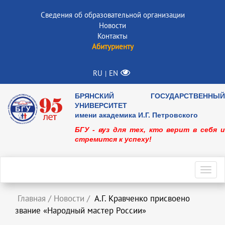
Сведения об образовательной организации
Новости
Контакты
Абитуриенту
RU
EN
|
БРЯНСКИЙ ГОСУДАРСТВЕННЫЙ
УНИВЕРСИТЕТ
имени академика И.Г. Петровского
БГУ - вуз для тех, кто верит в себя и
стремится к успеху!
Toggl
navig
Главная
/
Новости
/
А.Г. Кравченко присвоено
звание «Народный мастер России»