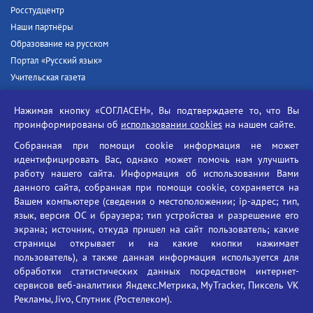
Росстудцентр
Наши партнёры
Образование на русском
Портал «Русский язык»
Учительская газета
Российская академия наук
Нажимая кнопку «СОГЛАСЕН», Вы подтверждаете то, что Вы
Единый портал государственных услуг
проинформированы об
использовании cookies
на нашем сайте.
Противодействие терроризму
Собранная при помощи cookie информация не может
Противодействие угрозам информационной безопасности
идентифицировать Вас, однако может помочь нам улучшить
Социальные ролики - Генеральная прокуратура РФ
работу нашего сайта. Информация об использовании Вами
Противодействие коррупции
данного сайта, собранная при помощи cookie, сохраняется на
Вашем компьютере (сведения о местоположении; ip-адрес; тип,
БГУ против наркотиков
язык, версия ОС и браузера; тип устройства и разрешение его
Брянский государственный университет
экрана; источник, откуда пришел на сайт пользователь; какие
имени академика И.Г. Петровского
страницы открывает и на какие кнопки нажимает
пользователь), а также данная информация используется для
Время работы: пн-пт 09:00-18:00
обработки статистических данных посредством интернет-
E-mail: bryanskgu@mail.ru
сервисов веб-аналитики Яндекс.Метрика, MyTracker, Пиксель VK
Телефон: +7(4832)58-90-85
Рекламы, Jivo, Спутник (Ростелеком).