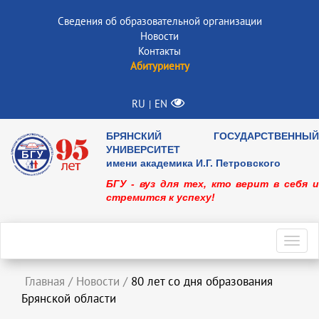
Сведения об образовательной организации
Новости
Контакты
Абитуриенту
RU
EN
|
БРЯНСКИЙ ГОСУДАРСТВЕННЫЙ
УНИВЕРСИТЕТ
имени академика И.Г. Петровского
БГУ - вуз для тех, кто верит в себя и
стремится к успеху!
Toggl
navig
Главная
/
Новости
/
80 лет со дня образования
Брянской области