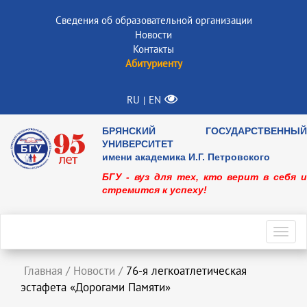
Сведения об образовательной организации
Новости
Контакты
Абитуриенту
RU
EN
|
БРЯНСКИЙ ГОСУДАРСТВЕННЫЙ
УНИВЕРСИТЕТ
имени академика И.Г. Петровского
БГУ - вуз для тех, кто верит в себя и
стремится к успеху!
Toggl
navig
Главная
/
Новости
/
76-я легкоатлетическая
эстафета «Дорогами Памяти»