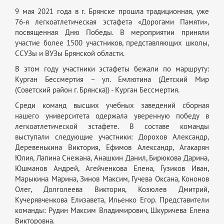
9 мая 2021 года в г. Брянске прошла традиционная, уже
76-я легкоатлетическая эстафета «Дорогами Памяти»,
посвященная Дню Победы. В мероприятии приняли
участие более 1500 участников, представляющих школы,
ССУЗы и ВУЗы Брянской области.
В этом году участники эстафеты бежали по маршруту:
Курган Бессмертия – ул. Емлютина (Детский Мир
(Советский район г. Брянска)) - Курган Бессмертия.
Среди команд высших учебных заведений сборная
нашего университета одержала уверенную победу в
легкоатлетической эстафете. В составе команды
выступали следующие участники: Дорохов Александр,
Деревенькина Виктория, Ефимов Александр, Агакарян
Юлия, Лапина Снежана, Анашкин Данил, Бирюкова Дарина,
Юшманов Андрей, Агейченкова Елена, Гузиков Иван,
Марыкина Марина, Зинов Максим, Гучева Оксана, Кононов
Олег, Долголеева Виктория, Козюлев Дмитрий,
Кучерявченкова Елизавета, Ильенко Егор. Представители
команды: Рудин Максим Владимирович, Шкуричева Елена
Викторовна.