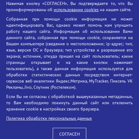
Нажимая кнопку «СОГЛАСЕН», Вы подтверждаете то, что Вы
Единый портал государственных услуг
проинформированы об
использовании cookies
на нашем сайте.
Противодействие терроризму
Собранная при помощи cookie информация не может
Противодействие угрозам информационной безопасности
идентифицировать Вас, однако может помочь нам улучшить
Социальные ролики - Генеральная прокуратура РФ
работу нашего сайта. Информация об использовании Вами
Противодействие коррупции
данного сайта, собранная при помощи cookie, сохраняется на
Вашем компьютере (сведения о местоположении; ip-адрес; тип,
БГУ против наркотиков
язык, версия ОС и браузера; тип устройства и разрешение его
Брянский государственный университет
экрана; источник, откуда пришел на сайт пользователь; какие
имени академика И.Г. Петровского
страницы открывает и на какие кнопки нажимает
пользователь), а также данная информация используется для
Время работы: пн-пт 09:00-18:00
обработки статистических данных посредством интернет-
E-mail: bryanskgu@mail.ru
сервисов веб-аналитики Яндекс.Метрика, MyTracker, Пиксель VK
Телефон: +7(4832)58-90-85
Рекламы, Jivo, Спутник (Ростелеком).
Если Вы не согласны с обработкой вышеуказанных метаданных,
то Вам необходимо покинуть данный сайт или отключить
хранение cookie в настройках своего браузера.
Политика обработки персональных данных
СОГЛАСЕН
Вход