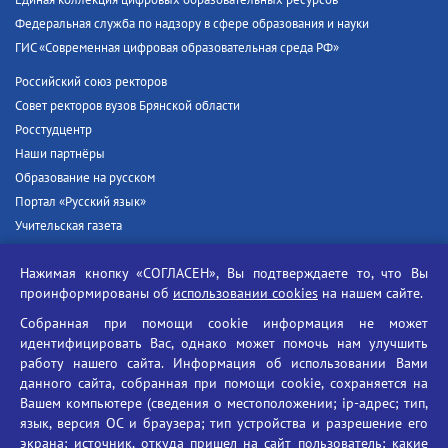
Единая коллекция цифровых образовательных ресурсов
Федеральная служба по надзору в сфере образования и науки
ГИС «Современная цифровая образовательная среда РФ»
Российский союз ректоров
Совет ректоров вузов Брянской области
Росстудцентр
Наши партнёры
Образование на русском
Портал «Русский язык»
Учительская газета
Российская академия наук
Нажимая кнопку «СОГЛАСЕН», Вы подтверждаете то, что Вы
Единый портал государственных услуг
проинформированы об
использовании cookies
на нашем сайте.
Противодействие терроризму
Собранная при помощи cookie информация не может
Противодействие угрозам информационной безопасности
идентифицировать Вас, однако может помочь нам улучшить
Социальные ролики - Генеральная прокуратура РФ
работу нашего сайта. Информация об использовании Вами
Противодействие коррупции
данного сайта, собранная при помощи cookie, сохраняется на
Вашем компьютере (сведения о местоположении; ip-адрес; тип,
БГУ против наркотиков
язык, версия ОС и браузера; тип устройства и разрешение его
Брянский государственный университет
экрана; источник, откуда пришел на сайт пользователь; какие