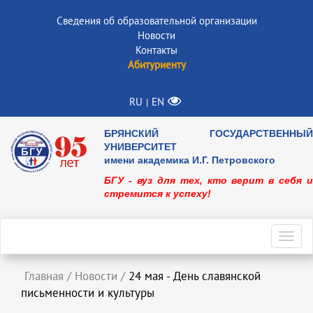
Сведения об образовательной организации
Новости
Контакты
Абитуриенту
RU
EN
|
БРЯНСКИЙ ГОСУДАРСТВЕННЫЙ
УНИВЕРСИТЕТ
имени академика И.Г. Петровского
БГУ - вуз для тех, кто верит в себя и
стремится к успеху!
Toggl
navig
Главная
/
Новости
/
24 мая - День славянской
письменности и культуры