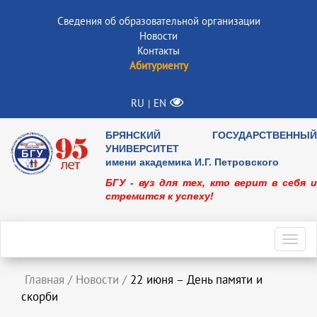
Сведения об образовательной организации
Новости
Контакты
Абитуриенту
RU
EN
|
БРЯНСКИЙ ГОСУДАРСТВЕННЫЙ
УНИВЕРСИТЕТ
имени академика И.Г. Петровского
БГУ - вуз для тех, кто верит в себя и
стремится к успеху!
Toggl
navig
Главная
/
Новости
/
22 июня – День памяти и
скорби