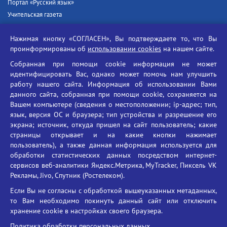
Портал «Русский язык»
Учительская газета
Российская академия наук
Нажимая кнопку «СОГЛАСЕН», Вы подтверждаете то, что Вы
Единый портал государственных услуг
проинформированы об
использовании cookies
на нашем сайте.
Противодействие терроризму
Собранная при помощи cookie информация не может
Противодействие угрозам информационной безопасности
идентифицировать Вас, однако может помочь нам улучшить
Социальные ролики - Генеральная прокуратура РФ
работу нашего сайта. Информация об использовании Вами
Противодействие коррупции
данного сайта, собранная при помощи cookie, сохраняется на
Вашем компьютере (сведения о местоположении; ip-адрес; тип,
БГУ против наркотиков
язык, версия ОС и браузера; тип устройства и разрешение его
Брянский государственный университет
экрана; источник, откуда пришел на сайт пользователь; какие
имени академика И.Г. Петровского
страницы открывает и на какие кнопки нажимает
пользователь), а также данная информация используется для
Время работы: пн-пт 09:00-18:00
обработки статистических данных посредством интернет-
E-mail: bryanskgu@mail.ru
сервисов веб-аналитики Яндекс.Метрика, MyTracker, Пиксель VK
Телефон: +7(4832)58-90-85
Рекламы, Jivo, Спутник (Ростелеком).
Если Вы не согласны с обработкой вышеуказанных метаданных,
то Вам необходимо покинуть данный сайт или отключить
хранение cookie в настройках своего браузера.
Политика обработки персональных данных