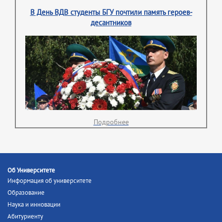
В День ВДВ студенты БГУ почтили память героев-
десантников
Подробнее
Об Университете
Информация об университете
Образование
Наука и инновации
Абитуриенту