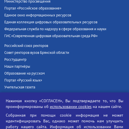
Министерство просвещения
Портал «Российское образование»
Единое окно информационных ресурсов
Единая коллекция цифровых образовательных ресурсов
Федеральная служба по надзору в сфере образования и науки
ГИС «Современная цифровая образовательная среда РФ»
Российский союз ректоров
Совет ректоров вузов Брянской области
Росстудцентр
Наши партнёры
Образование на русском
Портал «Русский язык»
Учительская газета
Российская академия наук
Нажимая кнопку «СОГЛАСЕН», Вы подтверждаете то, что Вы
Единый портал государственных услуг
проинформированы об
использовании cookies
на нашем сайте.
Противодействие терроризму
Собранная при помощи cookie информация не может
Противодействие угрозам информационной безопасности
идентифицировать Вас, однако может помочь нам улучшить
Социальные ролики - Генеральная прокуратура РФ
работу нашего сайта. Информация об использовании Вами