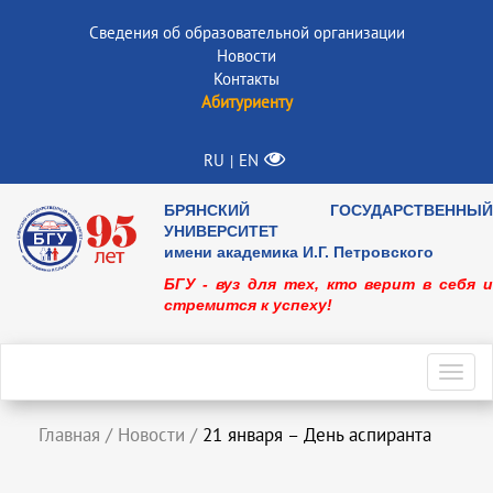
Сведения об образовательной организации
Новости
Контакты
Абитуриенту
RU
EN
|
БРЯНСКИЙ ГОСУДАРСТВЕННЫЙ
УНИВЕРСИТЕТ
имени академика И.Г. Петровского
БГУ - вуз для тех, кто верит в себя и
стремится к успеху!
Toggl
navig
Главная
/
Новости
/
21 января – День аспиранта