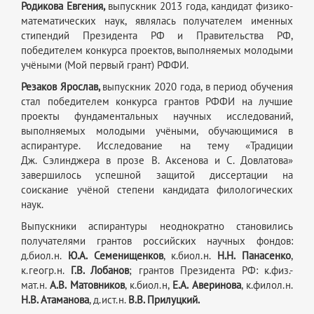
Родикова
Евгения,
выпускник 2013 года, кандидат физико-
математических наук,
являлась получателем именных
стипендий Президента РФ и Правительства РФ,
победителем конкурса проектов, выполняемых молодыми
учёными (Мой первый грант) РФФИ.
Резаков Ярослав,
выпускник 2020 года, в период обучения
стал победителем конкурса грантов РФФИ на лучшие
проекты фундаментальных научных исследований,
выполняемых молодыми учёными, обучающимися в
аспирантуре. Исследование на тему «Традиции
Дж. Сэлинджера в прозе В. Аксенова и С. Довлатова»
завершилось успешной защитой диссертации на
соискание учёной степени кандидата филологических
наук.
Выпускники аспирантуры неоднократно становились
получателями грантов российских научных фондов:
д.биол.н.
Ю.А. Семенищенков
, к.биол.н.
Н.Н. Панасенко
,
к.геогр.н.
Г.В. Лобанов
; грантов Президента РФ: к.физ.-
мат.н.
А.В. Матовников
, к.биол.н,
Е.А. Аверинова
, к.филол.н.
Н.В. Атаманова
, д.ист.н.
В.В. Прилуцкий.