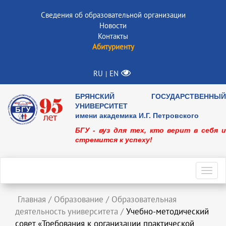
Сведения об образовательной организации
Новости
Контакты
Абитуриенту
RU
EN
|
БРЯНСКИЙ ГОСУДАРСТВЕННЫЙ
УНИВЕРСИТЕТ
имени академика И.Г. Петровского
БГУ - вуз для тех, кто верит в себя и
стремится к успеху!
Toggl
navig
Главная
/
Образование
/
Образовательная
деятельность университета
/
Учебно-методический
совет «Требования к организации практической