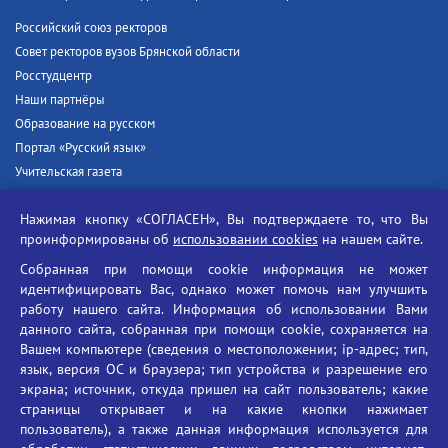
Российский союз ректоров
Совет ректоров вузов Брянской области
Росстудцентр
Наши партнёры
Образование на русском
Портал «Русский язык»
Учительская газета
Российская академия наук
Нажимая кнопку «СОГЛАСЕН», Вы подтверждаете то, что Вы
Единый портал государственных услуг
проинформированы об
использовании cookies
на нашем сайте.
Противодействие терроризму
Собранная при помощи cookie информация не может
Противодействие угрозам информационной безопасности
идентифицировать Вас, однако может помочь нам улучшить
Социальные ролики - Генеральная прокуратура РФ
работу нашего сайта. Информация об использовании Вами
Противодействие коррупции
данного сайта, собранная при помощи cookie, сохраняется на
Вашем компьютере (сведения о местоположении; ip-адрес; тип,
БГУ против наркотиков
язык, версия ОС и браузера; тип устройства и разрешение его
Брянский государственный университет
экрана; источник, откуда пришел на сайт пользователь; какие
имени академика И.Г. Петровского
страницы открывает и на какие кнопки нажимает
пользователь), а также данная информация используется для
Время работы: пн-пт 09:00-18:00