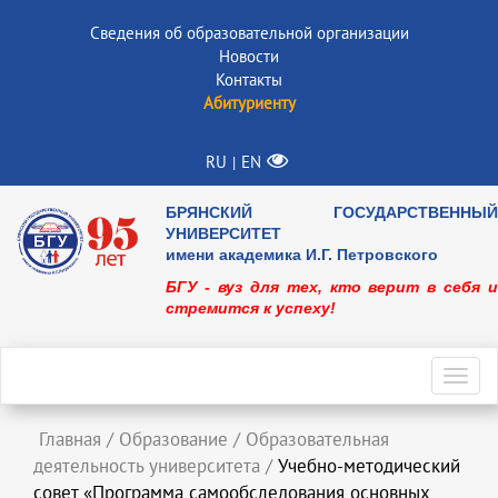
Сведения об образовательной организации
Новости
Контакты
Абитуриенту
RU
EN
|
БРЯНСКИЙ ГОСУДАРСТВЕННЫЙ
УНИВЕРСИТЕТ
имени академика И.Г. Петровского
БГУ - вуз для тех, кто верит в себя и
стремится к успеху!
Toggl
navig
Главная
/
Образование
/
Образовательная
деятельность университета
/
Учебно-методический
совет «Программа самообследования основных