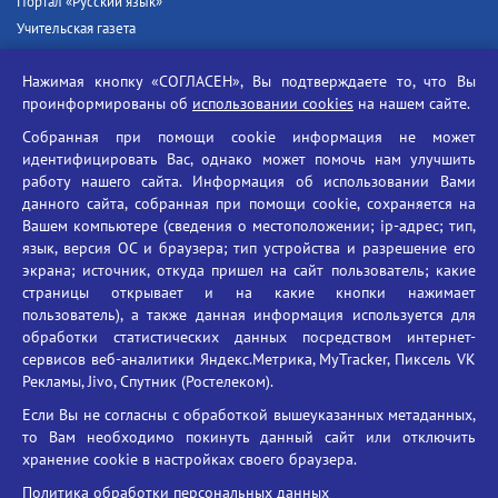
Портал «Русский язык»
Учительская газета
Российская академия наук
Нажимая кнопку «СОГЛАСЕН», Вы подтверждаете то, что Вы
Единый портал государственных услуг
проинформированы об
использовании cookies
на нашем сайте.
Противодействие терроризму
Собранная при помощи cookie информация не может
Противодействие угрозам информационной безопасности
идентифицировать Вас, однако может помочь нам улучшить
Социальные ролики - Генеральная прокуратура РФ
работу нашего сайта. Информация об использовании Вами
Противодействие коррупции
данного сайта, собранная при помощи cookie, сохраняется на
Вашем компьютере (сведения о местоположении; ip-адрес; тип,
БГУ против наркотиков
язык, версия ОС и браузера; тип устройства и разрешение его
Брянский государственный университет
экрана; источник, откуда пришел на сайт пользователь; какие
имени академика И.Г. Петровского
страницы открывает и на какие кнопки нажимает
пользователь), а также данная информация используется для
Время работы: пн-пт 09:00-18:00
обработки статистических данных посредством интернет-
E-mail: bryanskgu@mail.ru
сервисов веб-аналитики Яндекс.Метрика, MyTracker, Пиксель VK
Телефон: +7(4832)58-90-85
Рекламы, Jivo, Спутник (Ростелеком).
Если Вы не согласны с обработкой вышеуказанных метаданных,
то Вам необходимо покинуть данный сайт или отключить
хранение cookie в настройках своего браузера.
Политика обработки персональных данных