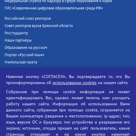
Федеральная служба по надзору в сфере образования и науки
ГИС «Современная цифровая образовательная среда РФ»
Российский союз ректоров
Совет ректоров вузов Брянской области
Росстудцентр
Наши партнёры
Образование на русском
Портал «Русский язык»
Учительская газета
Российская академия наук
Нажимая кнопку «СОГЛАСЕН», Вы подтверждаете то, что Вы
Единый портал государственных услуг
проинформированы об
использовании cookies
на нашем сайте.
Противодействие терроризму
Собранная при помощи cookie информация не может
Противодействие угрозам информационной безопасности
идентифицировать Вас, однако может помочь нам улучшить
Социальные ролики - Генеральная прокуратура РФ
работу нашего сайта. Информация об использовании Вами
Противодействие коррупции
данного сайта, собранная при помощи cookie, сохраняется на
Вашем компьютере (сведения о местоположении; ip-адрес; тип,
БГУ против наркотиков
язык, версия ОС и браузера; тип устройства и разрешение его
Брянский государственный университет
экрана; источник, откуда пришел на сайт пользователь; какие
имени академика И.Г. Петровского
страницы открывает и на какие кнопки нажимает