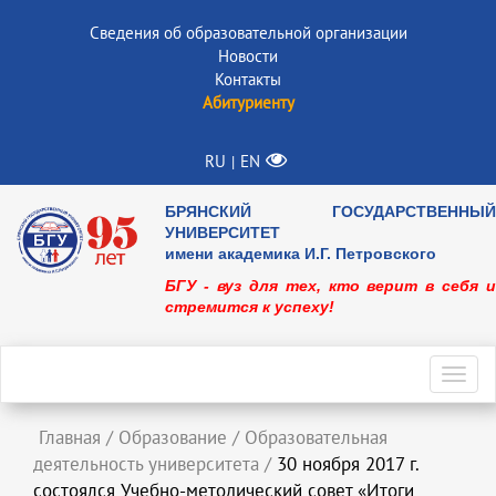
Сведения об образовательной организации
Новости
Контакты
Абитуриенту
RU
EN
|
БРЯНСКИЙ ГОСУДАРСТВЕННЫЙ
УНИВЕРСИТЕТ
имени академика И.Г. Петровского
БГУ - вуз для тех, кто верит в себя и
стремится к успеху!
Toggl
navig
Главная
/
Образование
/
Образовательная
деятельность университета
/
30 ноября 2017 г.
состоялся Учебно-методический совет «Итоги