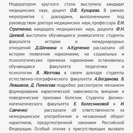
Модератором круглого стола выступила кандидат
медицинских наук, доцент
О.В. Кухарева
. В рамках
мероприятия с докладами, выполненными под
руководством доктора медицинских наук, профессора
Е.Н.
Стратиенко
, кандидата медицинских наук, доцента
Ф.Н.
Цеевой
, выступили обучающиеся университета: студенты
факультета истории и международных
отношений
Д.Шичкина
и
А.Курченко
рассказали об
истории появления наркомании; на социальных и
психологических причинах наркомании остановилась
обучающаяся факультета педагогики и
психологии
В. Желтова
, в своем докладе студенты
естественно-географического факультета
А.Богданова
,
Б.
Левшаков
,
Д. Помосова
подробно рассмотрели механизм
формирования наркотической зависимости, внешние и
поведенческие признаки болезни. Студенты физико-
математического факультета
Е. Колесниковой
и
И.
Савченко
рассказали об ответственности за
немедицинское употребление и незаконный оборот
наркотиков, предусмотренной законами Российской
Федерации. Особый отклик у присутствующих вызвало