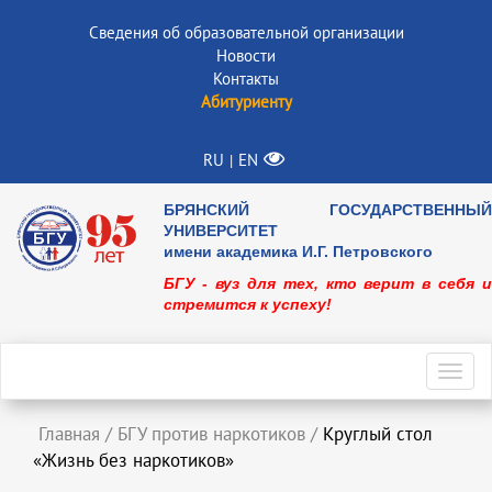
Сведения об образовательной организации
Новости
Контакты
Абитуриенту
RU
EN
|
БРЯНСКИЙ ГОСУДАРСТВЕННЫЙ
УНИВЕРСИТЕТ
имени академика И.Г. Петровского
БГУ - вуз для тех, кто верит в себя и
стремится к успеху!
Toggl
navig
Главная
/
БГУ против наркотиков
/
Круглый стол
«Жизнь без наркотиков»