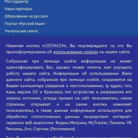
Росстудцентр
Наши партнёры
Образование на русском
Портал «Русский язык»
Учительская газета
Российская академия наук
Нажимая кнопку «СОГЛАСЕН», Вы подтверждаете то, что Вы
Единый портал государственных услуг
проинформированы об
использовании cookies
на нашем сайте.
Противодействие терроризму
Собранная при помощи cookie информация не может
Противодействие угрозам информационной безопасности
идентифицировать Вас, однако может помочь нам улучшить
Социальные ролики - Генеральная прокуратура РФ
работу нашего сайта. Информация об использовании Вами
Противодействие коррупции
данного сайта, собранная при помощи cookie, сохраняется на
Вашем компьютере (сведения о местоположении; ip-адрес; тип,
БГУ против наркотиков
язык, версия ОС и браузера; тип устройства и разрешение его
Брянский государственный университет
экрана; источник, откуда пришел на сайт пользователь; какие
имени академика И.Г. Петровского
страницы открывает и на какие кнопки нажимает
пользователь), а также данная информация используется для
Время работы: пн-пт 09:00-18:00
обработки статистических данных посредством интернет-
E-mail: bryanskgu@mail.ru
сервисов веб-аналитики Яндекс.Метрика, MyTracker, Пиксель VK
Телефон: +7(4832)58-90-85
Рекламы, Jivo, Спутник (Ростелеком).