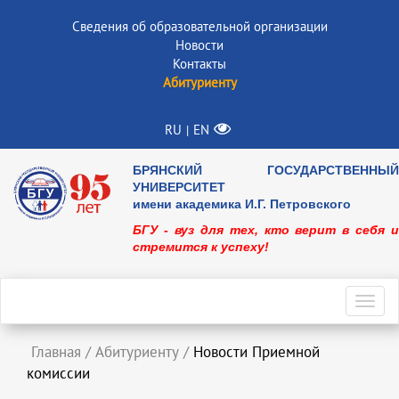
Сведения об образовательной организации
Новости
Контакты
Абитуриенту
RU
EN
|
БРЯНСКИЙ ГОСУДАРСТВЕННЫЙ
УНИВЕРСИТЕТ
имени академика И.Г. Петровского
БГУ - вуз для тех, кто верит в себя и
стремится к успеху!
Toggl
navig
Главная
/
Абитуриенту
/
Новости Приемной
комиссии