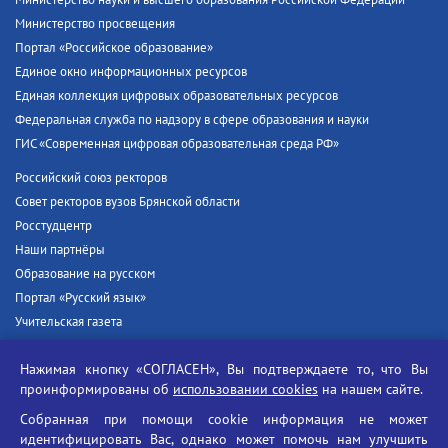
Министерство просвещения
Портал «Российское образование»
Единое окно информационных ресурсов
Единая коллекция цифровых образовательных ресурсов
Федеральная служба по надзору в сфере образования и науки
ГИС «Современная цифровая образовательная среда РФ»
Российский союз ректоров
Совет ректоров вузов Брянской области
Росстудцентр
Наши партнёры
Образование на русском
Портал «Русский язык»
Учительская газета
Российская академия наук
Нажимая кнопку «СОГЛАСЕН», Вы подтверждаете то, что Вы
Единый портал государственных услуг
проинформированы об
использовании cookies
на нашем сайте.
Противодействие терроризму
Собранная при помощи cookie информация не может
Противодействие угрозам информационной безопасности
идентифицировать Вас, однако может помочь нам улучшить