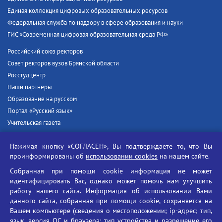
Единая коллекция цифровых образовательных ресурсов
Федеральная служба по надзору в сфере образования и науки
ГИС «Современная цифровая образовательная среда РФ»
Российский союз ректоров
Совет ректоров вузов Брянской области
Росстудцентр
Наши партнёры
Образование на русском
Портал «Русский язык»
Учительская газета
Российская академия наук
Нажимая кнопку «СОГЛАСЕН», Вы подтверждаете то, что Вы
Единый портал государственных услуг
проинформированы об
использовании cookies
на нашем сайте.
Противодействие терроризму
Собранная при помощи cookie информация не может
Противодействие угрозам информационной безопасности
идентифицировать Вас, однако может помочь нам улучшить
Социальные ролики - Генеральная прокуратура РФ
работу нашего сайта. Информация об использовании Вами
Противодействие коррупции
данного сайта, собранная при помощи cookie, сохраняется на
Вашем компьютере (сведения о местоположении; ip-адрес; тип,
БГУ против наркотиков
язык, версия ОС и браузера; тип устройства и разрешение его