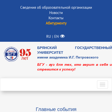
Сведения об образовательной организации
Новости
Контакты
Абитуриенту
RU
EN
|
БРЯНСКИЙ ГОСУДАРСТВЕННЫЙ
УНИВЕРСИТЕТ
имени академика И.Г. Петровского
БГУ - вуз для тех, кто верит в себя и
стремится к успеху!
Toggl
navig
Главные события