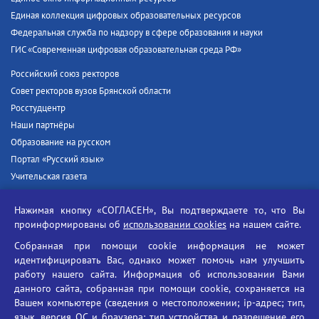
Единая коллекция цифровых образовательных ресурсов
Федеральная служба по надзору в сфере образования и науки
ГИС «Современная цифровая образовательная среда РФ»
Российский союз ректоров
Совет ректоров вузов Брянской области
Росстудцентр
Наши партнёры
Образование на русском
Портал «Русский язык»
Учительская газета
Российская академия наук
Нажимая кнопку «СОГЛАСЕН», Вы подтверждаете то, что Вы
Единый портал государственных услуг
проинформированы об
использовании cookies
на нашем сайте.
Противодействие терроризму
Собранная при помощи cookie информация не может
Противодействие угрозам информационной безопасности
идентифицировать Вас, однако может помочь нам улучшить
Социальные ролики - Генеральная прокуратура РФ
работу нашего сайта. Информация об использовании Вами
Противодействие коррупции
данного сайта, собранная при помощи cookie, сохраняется на
Вашем компьютере (сведения о местоположении; ip-адрес; тип,
БГУ против наркотиков
язык, версия ОС и браузера; тип устройства и разрешение его