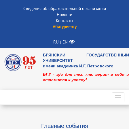
Сведения об образовательной организации
Новости
Контакты
Абитуриенту
RU
EN
|
БРЯНСКИЙ ГОСУДАРСТВЕННЫЙ
УНИВЕРСИТЕТ
имени академика И.Г. Петровского
БГУ - вуз для тех, кто верит в себя и
стремится к успеху!
Toggl
navig
Главные события