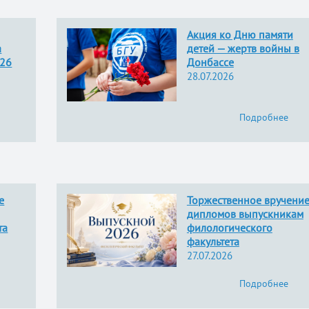
Акция ко Дню памяти
а
детей — жертв войны в
026
Донбассе
28.07.2026
Подробнее
е
Торжественное вручени
дипломов выпускникам
та
филологического
факультета
27.07.2026
Подробнее