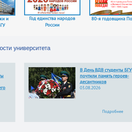
Год единства народов
ки и
80-я годовщина П
России
БГУ
ости университета
В День ВДВ студенты БГУ
ты
почтили память героев-
десантников
его
03.08.2026
Подробнее