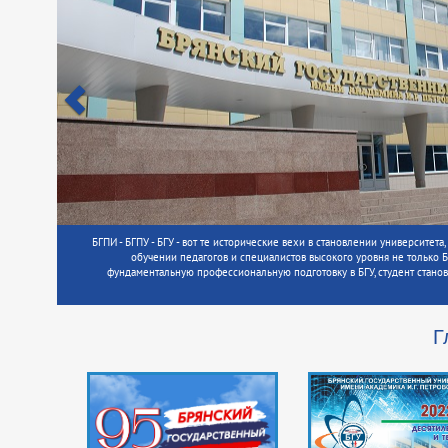
БГПИ - БГПУ - БГУ - вот те исторические вехи в становлении университет
обучении педагогов и специалистов высокого уровня не только Б
фундаментальную профессиональную подготовку в БГУ, студент стан
Г