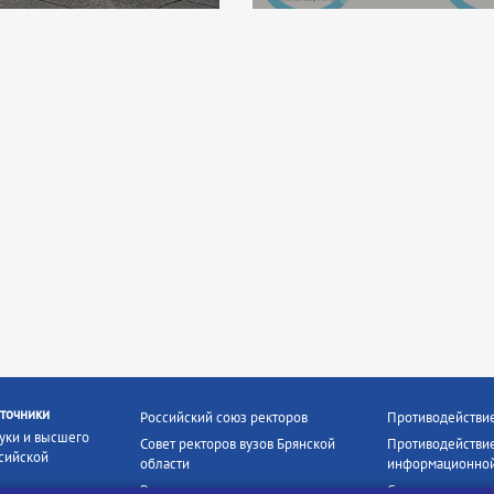
точники
Российский союз ректоров
Противодействи
уки и высшего
Совет ректоров вузов Брянской
Противодействие
сийской
области
информационной
Росстудцентр
Социальные роли