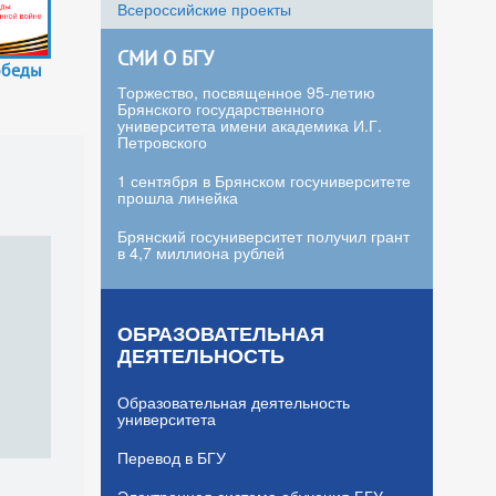
Всероссийские проекты
СМИ О БГУ
обеды
Торжество, посвященное 95-летию
Брянского государственного
университета имени академика И.Г.
Петровского
1 сентября в Брянском госуниверситете
прошла линейка
Брянский госуниверситет получил грант
в 4,7 миллиона рублей
ОБРАЗОВАТЕЛЬНАЯ
ДЕЯТЕЛЬНОСТЬ
Образовательная деятельность
университета
Перевод в БГУ