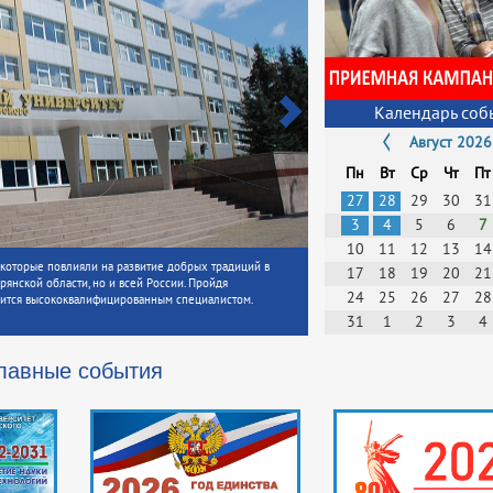
Календарь соб
Август 2026
Пн
Вт
Ср
Чт
Пт
27
28
29
30
31
3
4
5
6
7
10
11
12
13
14
а, которые повлияли на развитие добрых традиций в
17
18
19
20
21
рянской области, но и всей России. Пройдя
24
25
26
27
28
овится высококвалифицированным специалистом.
31
1
2
3
4
лавные события