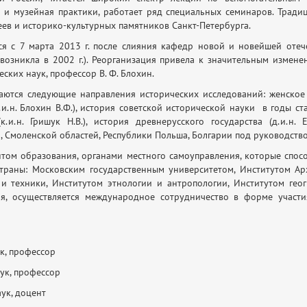
я и музейная практики, работает ряд специальных семинаров. Трад
еев и историко-культурных памятников Санкт-Петербурга.
ся с 7 марта 2013 г. после слияния кафедр новой и новейшей отече
возникла в 2002 г.). Реорганизация привела к значительным измен
ских наук, профессор В. Ф. Блохин.
ются следующие направления исторических исследований: женское 
д.и.н. Блохин В.Ф.), история советской исторической науки в годы ст
и.н. Гришук Н.В.), история древнерусского государства (д.и.н. 
 Смоленской областей, Республики Польша, Болгарии под руководством
том образования, органами местного самоуправления, которые спосо
траны: Московским государственным университетом, Институтом Арх
 и техники, Институтом этнологии и антропологии, Институтом ге
я, осуществляется международное сотрудничество в форме участ
к, профессор
ук, профессор
ук, доцент