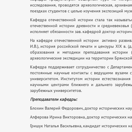
исследования, проводятся археологическая, архивна
поездках студентов с целью изучения экспозиций муз
Кафедра отечественной истории стала так называть
отечественной истории древности и средневековья (
исполняет обязанности зав. кафедрой доктор историче
На кафедре отечественной истории активно развива
И.В.), история российской печати и цензуры XIX в. (
образования и методики преподавания истории (к.
археологические экспедиции на территории Брянской,
Кафедра поддерживает сотрудничество с Департамен
постоянные научные контакты с ведущими вузами с
университетом. Институтом истории естествознания
научными центрами ближнего и дальнего зарубежь
зарубежных университетов.
Преподаватели кафедры:
Блохин Валерий Федорович, доктор исторических нау
Алферова Ирина Викторовна, доктор исторических на
Гришук Наталья Васильевна, кандидат исторических на