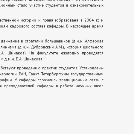
иционным стало участие студентов в ознакомительных
ственной истории и права (образована в 2004 г.) и
ениям кадрового состава кафедры. В настоящее время
движение в стратегии большевиков (д.и.н. Алферова
алинизма (д.и.н. Дубровский А.М.), история школьного
Е.А. Шинаков). На факультете ежегодно проводятся
 д.и.н. Е.А. Шинакова.
бствуют проведению практик студентов. Установлены
еологии РАН, Санкт-Петербургским государственным
ографии. У кафедры сложились традиционные связи с
ия преподавателей кафедры в работе научных школ