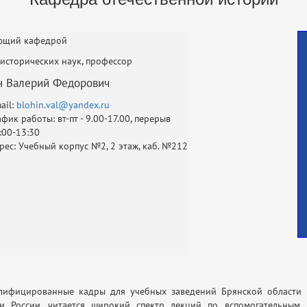
ющий кафедрой
исторических наук, профессор
н Валерий Федорович
ail:
blohin.val@yandex.ru
афик работы: вт-пт - 9.00-17.00, перерыв
:00-13:30
рес: Учебный корпус №2, 2 этаж, каб. №212
алифицированные кадры для учебных заведений Брянской области 
 России, читается широкий спектр лекций по вспомогательным и