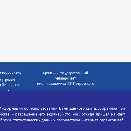
е терроризму
Брянский государственный
университет
 угрозам
имени академика И.Г. Петровского
 безопасности
ки - Генеральная
Время работы: пн-пт 09:00-18:00
E-mail: bryanskgu@mail.ru
е коррупции
Телефон: +7(4832)58-90-85
Информация об использовании Вами данного сайта, собранная при
отиков
ойства и разрешение его экрана; источник, откуда пришел на сайт
аботки статистических данных посредством интернет-сервисов веб-