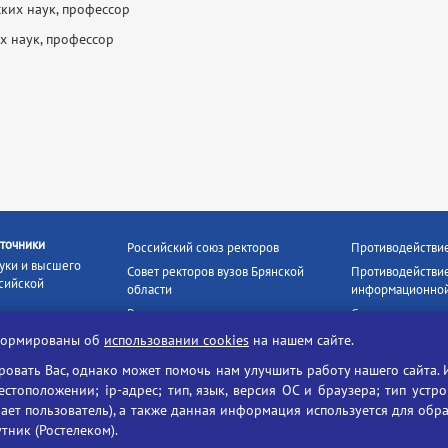
ких наук, профессор
х наук, профессор
точники
Российский союз ректоров
Противодействи
уки и высшего
Совет ректоров вузов Брянской
Противодействие
сийской
области
информационной
Росстудцентр
Социальные роли
росвещения
прокуратура РФ
Наши партнёры
нформированы об
использовании cookies
на нашем сайте.
кое
Противодействи
Образование на русском
вать Вас, однако может помочь нам улучшить работу нашего сайта. 
БГУ против нарк
Портал «Русский язык»
тоположении; ip-адрес; тип, язык, версия ОС и браузера; тип устр
формационных
ает пользователь), а также данная информация используется для обр
Учительская газета
утник (Ростелеком).
ия цифровых
Российская академия наук