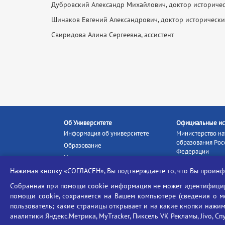
Дубровский Александр Михайлович, доктор историчес
Шинаков Евгений Александрович, доктор исторически
Свиридова Алина Сергеевна, ассистент
Об Университете
Официальные ис
Информация об университете
Министерство на
образования Рос
Образование
Федерации
Наука и инновации
Министерство п
Абитуриенту
Нажимая кнопку «СОГЛАСЕН», Вы подтверждаете то, что Вы прои
Портал «Российс
Студентам
образование»
Собранная при помощи cookie информация не может идентифициро
Ассоциация выпускников
помощи cookie, сохраняется на Вашем компьютере (сведения о мес
Единое окно ин
пользователь; какие страницы открывает и на какие кнопки нажим
Центр тестирования
ресурсов
иностранных граждан
аналитики Яндекс.Метрика, MyTracker, Пиксель VK Рекламы, Jivo, Сп
Единая коллекц