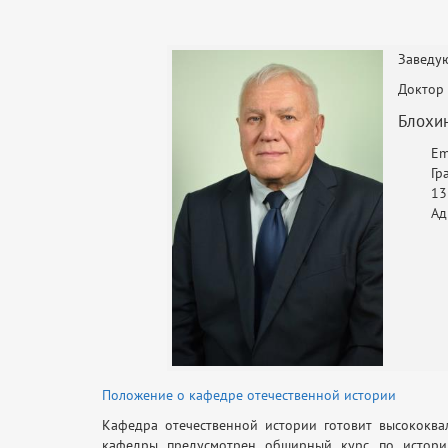
Заведу
Доктор 
Блохи
Em
Гр
13
Ад
Положение о кафедре отечественной истории
Кафедра отечественной истории готовит высококв
кафедры предусмотрен обширный курс по истории