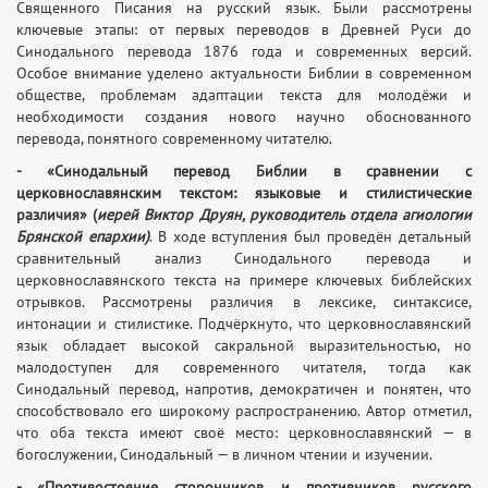
Священного Писания на русский язык. Были рассмотрены
ключевые этапы: от первых переводов в Древней Руси до
Синодального перевода 1876 года и современных версий.
Особое внимание уделено актуальности Библии в современном
обществе, проблемам адаптации текста для молодёжи и
необходимости создания нового научно обоснованного
перевода, понятного современному читателю.
- «Синодальный перевод Библии в сравнении с
церковнославянским текстом: языковые и стилистические
различия» (
иерей Виктор Друян, руководитель отдела агиологии
Брянской епархии)
. В ходе вступления был проведён детальный
сравнительный анализ Синодального перевода и
церковнославянского текста на примере ключевых библейских
отрывков. Рассмотрены различия в лексике, синтаксисе,
интонации и стилистике. Подчёркнуто, что церковнославянский
язык обладает высокой сакральной выразительностью, но
малодоступен для современного читателя, тогда как
Синодальный перевод, напротив, демократичен и понятен, что
способствовало его широкому распространению. Автор отметил,
что оба текста имеют своё место: церковнославянский — в
богослужении, Синодальный — в личном чтении и изучении.
- «Противостояние сторонников и противников русского