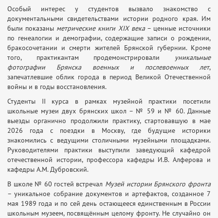
Особый интерес у студентов вызвало знакомство с
документальными свидетельствами истории родного края. Им
были показаны
метрические книги XIX
века
– ценные источники
по генеалогии и демографии, содержащие записи о рождении,
бракосочетании и смерти жителей Брянской губернии. Кроме
того, практикантам продемонстрировали
уникальные
фотографии Брянска военных и послевоенных лет
,
запечатлевшие облик города в период Великой Отечественной
войны и в годы восстановления.
Студенты II курса в рамках музейной практики посетили
школьные музеи двух брянских школ – № 59 и № 60. Данные
выезды органично продолжили практику, стартовавшую в мае
2026 года с поездки в Москву, где будущие историки
знакомились с ведущими столичными музейными площадками.
Руководителями практики выступили заведующий кафедрой
отечественной истории, профессора кафедры И.В. Алферова и
кафедры А.М. Дубровский.
В школе № 60 гостей встречал
Музей истории Брянского фронта
– уникальное собрание документов и артефактов, созданное 7
мая 1989 года и по сей день остающееся единственным в России
школьным музеем, посвящённым целому фронту. Не случайно он