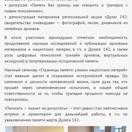
• дискуссия «Память без границ: как говорить о трагедии с
новым поколением»;
• демонстрация материалов региональной акции «Дулаг 142:
свидетельства очевидцев» — фотографий, писем, дневников из
семейных архивов.
В итоге участники единодушно отметили необходимость
продолжения научных исследований и публикации архивных
материалов о нацистских лагерях, в т. ч. о Дулаге 142, а также
роль цифровых технологий (онлайн архивов, виртуальных
экскурсий) в популяризации исторической памяти.
Научный семинар «Страницы памяти: узники нацистских лагерей»
стал важным шагом в сохранении исторической правды. Он
напомнил о ценности человеческой жизни, силе духа тех, кто
прошёл через нечеловеческие испытания, и нашей общей
ответственности за то, чтобы трагедия прошлого никогда не
повторилась.
«Помнить — значит не допустить» — этот девиз стал лейтмотивом
встречи и ориентиром для дальнейшей работы, в т. ч. по
увековечению памяти жертв Дулага 142.