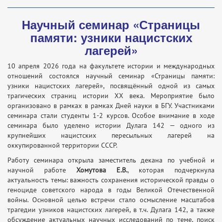
Научный семинар «Страницы
памяти: узники нацистских
лагерей»
10 апреля 2026 года на факультете истории и международных
отношений состоялся научный семинар «Страницы памяти:
узники нацистских лагерей», посвящённый одной из самых
трагических страниц истории XX века. Мероприятие было
организовано в рамках в рамках Дней науки в БГУ. Участниками
семинара стали студенты 1-2 курсов. Особое внимание в ходе
семинара было уделено истории Дулага 142 — одного из
крупнейших нацистских пересыльных лагерей на
оккупированной территории СССР.
Работу семинара открыла заместитель декана по учебной и
научной работе
Хомутова Е.В.
, которая подчеркнула
актуальность темы: важность сохранения исторической правды о
геноциде советского народа в годы Великой Отечественной
войны. Основной целью встречи стало осмысление масштабов
трагедии узников нацистских лагерей, в т. ч. Дулага 142, а также
обсуждение актуальных научных исследований по теме, поиск