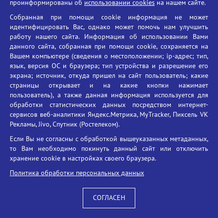
Знакомство с духовно-
проинформированы об
использовании cookies
на нашем сайте.
просветительским центром
Собранная при помощи cookie информация не может
преподобного Олега Брянского
идентифицировать Вас, однако может помочь нам улучшить
работу нашего сайта. Информация об использовании Вами
3 апреля в рамках сотрудничества с Брянской епархией, а также
данного сайта, собранная при помощи cookie, сохраняется на
в рамках учебной практики студенты направления «Теология» во
Вашем компьютере (сведения о местоположении; ip-адрес; тип,
главе с заместителем декана по учебной и научной работе
язык, версия ОС и браузера; тип устройства и разрешение его
Хомутовой Е.В. посетили духовно просветительский центр имени
экрана; источник, откуда пришел на сайт пользователь; какие
преподобного благоверного князя Олега Брянского. Центр
страницы открывает и на какие кнопки нажимает
расположен на территории Кафедрального собора во имя
пользователь), а также данная информация используется для
Святой Троицы. Целью мероприятия было знакомство с духовно
обработки статистических данных посредством интернет-
нравственными традициями региона, историей православия на
сервисов веб-аналитики Яндекс.Метрика, MyTracker, Пиксель VK
Брянской земле и просветительской деятельностью церкви.
Рекламы, Jivo, Спутник (Ростелеком).
Состоялась беседа с его руководителем иереем Даниилом
Если Вы не согласны с обработкой вышеуказанных метаданных,
Кузянкиным, который подробно рассказал о деятельности
то Вам необходимо покинуть данный сайт или отключить
центра. Затем отец Даниил уделил внимание разговору о
хранение cookie в настройках своего браузера.
нравственности, вере, любви, смирении и покаянии, роли
Политика обработки персональных данных
духовных ценностей и семьи в современном обществе. Студенты
активно участвовали в диалоге: задавали вопросы о сущности
веры, понимании настоящей любви и брака. Также студентов
СОГЛАСЕН
интересовали такие вопросы, как взаимоотношение конфессий в
регионе, значение Великого поста, правила поведения в храме.