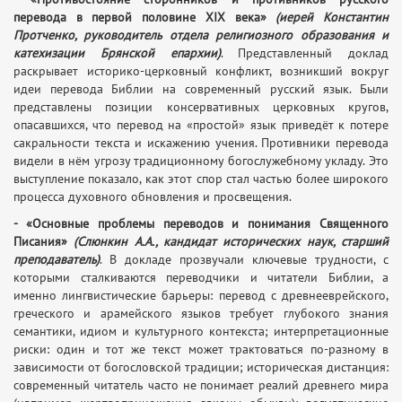
перевода в первой половине XIX века»
(иерей Константин
Протченко, руководитель отдела религиозного образования и
катехизации Брянской епархии)
. Представленный доклад
раскрывает историко-церковный конфликт, возникший вокруг
идеи перевода Библии на современный русский язык. Были
представлены позиции консервативных церковных кругов,
опасавшихся, что перевод на «простой» язык приведёт к потере
сакральности текста и искажению учения. Противники перевода
видели в нём угрозу традиционному богослужебному укладу. Это
выступление показало, как этот спор стал частью более широкого
процесса духовного обновления и просвещения.
- «Основные проблемы переводов и понимания Священного
Писания»
(Слюнкин А.А., кандидат исторических наук, старший
преподаватель)
. В докладе прозвучали ключевые трудности, с
которыми сталкиваются переводчики и читатели Библии, а
именно лингвистические барьеры: перевод с древнееврейского,
греческого и арамейского языков требует глубокого знания
семантики, идиом и культурного контекста; интерпретационные
риски: один и тот же текст может трактоваться по-разному в
зависимости от богословской традиции; историческая дистанция:
современный читатель часто не понимает реалий древнего мира