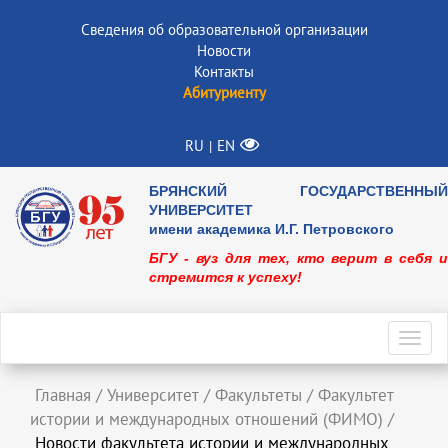
Сведения об образовательной организации
Новости
Контакты
Абитуриенту
RU
EN
|
БРЯНСКИЙ ГОСУДАРСТВЕННЫЙ
УНИВЕРСИТЕТ
имени академика И.Г. Петровского
БГУ - вуз для тех, кто верит в себя и
стремится к успеху!
Toggl
navig
Главная
/
Университет
/
Факультеты
/
Факультет
истории и международных отношений (ФИМО)
/
Новости факультета истории и международных