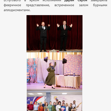
В.Лугового в ярком исполнении
Дарьи Серой
завершила
фееричное представление, встреченное залом бурными
аплодисментами.