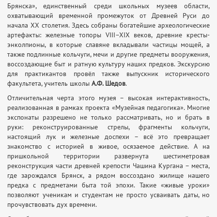
Брянска», единственный среди школьных музеев области,
охватывающий временной промежуток от Древней Руси до
начала XX столетия. Здесь собраны богатейшие археологические
артефакты: железные топоры VIII–XIX веков, древние кресты-
энколпионы, в которые славяне вкладывали частицы мощей, а
также подлинные кольчуги, мечи и другие предметы вооружения,
воссоздающие быт и ратную культуру наших предков. Экскурсию
для практикантов провёл также выпускник исторического
факультета, учитель школы
А.Ф. Шедов
.
Отличительная черта этого музея – высокая интерактивность,
реализованная в рамках проекта «Музейная педагогика». Многие
экспонаты разрешено не только рассматривать, но и брать в
руки: реконструированные стрелы, фрагменты кольчуги,
настоящий лук и железные доспехи – всё это превращает
знакомство с историей в живое, осязаемое действие. А на
пришкольной территории развернута шестиметровая
реконструкция части древней крепости Чашина Кургана – места,
где зарождался Брянск, а рядом воссоздано жилище нашего
предка с предметами быта той эпохи. Такие «живые уроки»
позволяют ученикам и студентам не просто усваивать даты, но
прочувствовать дух времени.