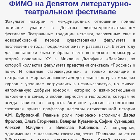
ФИМО на Девятом литературно-
театральном фестивале
Факультет истории и международных отношений принял
активное участие в Девятом литературно-театральном
фестивале. Театральные традиции истфака, заложенные еще в
новозыбковский период существования факультета в
послевоенные годы, продолжают жить и развиваться. В этом году
для постановки была избрана пьеса венгерского драматурга
второй половины ХХ в. Миклоша Дьярфаша «Лазейка», по
которой коллектив факультета представил спектакль «Проснись и
пой». И опытные старшекурсники, и только входящие в
театральные мир начинающие самодеятельные актеры с младших
курсов с упоением погрузились в незамысловатую, но милую,
наполненную добрым юмором, историю о взаимоотношении
поколений в семье, о любви, верности и молодости, которая не
всегда зависит от возраста. Активное участие в подготовке
спектакля принял профессор кафедры отечественной истории
А.М. Дубровский
. Главные роли прекрасно исполнили
Дарья
Фролова, Ольга Егоричева, Валерия Кузьмина, София Кузнецова,
Алексей Мачулин
и
Вячеслав Кабачков
. А популярная,
одноименная с названием спектакля, песня Г.Гладкова на стихи