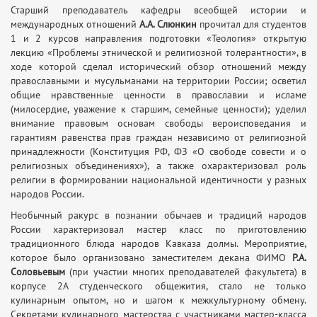
Старший преподаватель кафедры всеобщей истории и
международных отношений
А.А. Слюнкин
прочитал для студентов
1 и 2 курсов направления подготовки «Теология» открытую
лекцию «Проблемы этнической и религиозной толерантности», в
ходе которой сделал исторический обзор отношений между
православными и мусульманами на территории России; осветил
общие нравственные ценности в православии и исламе
(милосердие, уважение к старшим, семейные ценности); уделил
внимание правовым основам свободы вероисповедания и
гарантиям равенства прав граждан независимо от религиозной
принадлежности (Конституция РФ, ФЗ «О свободе совести и о
религиозных объединениях»), а также охарактеризовал роль
религии в формировании национальной идентичности у разных
народов России.
Необычный ракурс в познании обычаев и традиций народов
России характеризовал мастер класс по приготовлению
традиционного блюда народов Кавказа долмы. Мероприятие,
которое было организовано заместителем декана ФИМО
Р.А.
Соловьевым
(при участии многих преподавателей факультета) в
корпусе 2А студенческого общежития, стало не только
кулинарным опытом, но и шагом к межкультурному обмену.
Секретами кулинарного мастерства с участниками мастер-класса