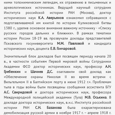
ними топонимическим легендам, их отражению в письменных и
археологических источниках. Ведущий научный сотрудник
Института российской истории РАН (Москва), доктор
исторических наук
К.А. Аверьянов
ознакомил собравшихся с
подготавливаемой им книгой по истории Куликовской битвы
1380 г., уделив основное внимание важному источнику - «Списку
русских городов дальних и ближних». В рамках тематики
истории России 18-19 вв. прозвучали доклады представителей
Псковского госуниверситета
М.М. Павловой
и кандидата
исторических наук, доцента
Е.В. Гончаровой
.
Значительный блок докладов был посвящен периоду начала 20
в., в частности событиям Первой мировой войны Сотрудники
Академии ФСО доктор исторических наук, профессор
А.Н.
Гребенкин
и
Шачнев Д.С.
озаглавили свой доклад как
«Обеспечение охраны Николая II во время встречи с
Вильгельмом II в Балтийском порту в июне 1912 г.». Проблемам
тыла в годы войны были посвящены сообщения ассистента БГУ
А.С. Свиридовой
и доктора исторических наук, профессора
Международной полицейской академии (Тула)
М.В. Оськина
. В
докладе доктора исторических наук, в.н.с. Института российской
истории РАН
С.Н. Базанова
была охарактеризована
демобилизация русской армии в ноябре 1917 г. – апреле 1918 г.