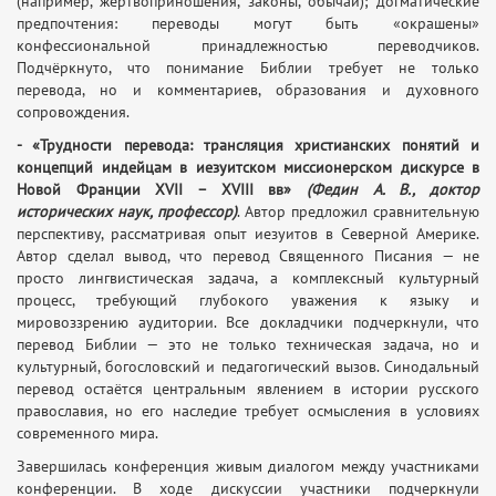
(например, жертвоприношения, законы, обычаи); догматические
предпочтения: переводы могут быть «окрашены»
конфессиональной принадлежностью переводчиков.
Подчёркнуто, что понимание Библии требует не только
перевода, но и комментариев, образования и духовного
сопровождения.
- «Трудности перевода: трансляция христианских понятий и
концепций индейцам в иезуитском миссионерском дискурсе в
Новой Франции ХVII – XVIII вв»
(Федин А. В., доктор
исторических наук, профессор)
. Автор предложил сравнительную
перспективу, рассматривая опыт иезуитов в Северной Америке.
Автор сделал вывод, что перевод Священного Писания — не
просто лингвистическая задача, а комплексный культурный
процесс, требующий глубокого уважения к языку и
мировоззрению аудитории. Все докладчики подчеркнули, что
перевод Библии — это не только техническая задача, но и
культурный, богословский и педагогический вызов. Синодальный
перевод остаётся центральным явлением в истории русского
православия, но его наследие требует осмысления в условиях
современного мира.
Завершилась конференция живым диалогом между участниками
конференции. В ходе дискуссии участники подчеркнули