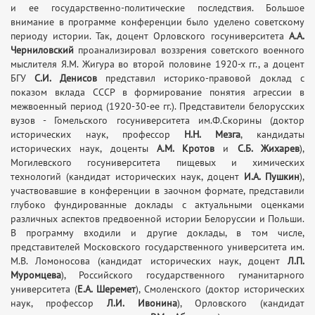
и ее государственно-политические последствия. Большое
внимание в программе конференции было уделено советскому
периоду истории. Так, доцент Орловского госуниверситета
А.А.
Черниловский
проанализировал воззрения советского военного
мыслителя Я.М. Жигура во второй половине 1920-х гг., а доцент
БГУ
С.И. Денисов
представил историко-правовой доклад с
показом вклада СССР в формирование понятия агрессии в
межвоенный период (1920-30-ее гг.). Представители белорусских
вузов - Гомельского госуниверситета им.Ф.Скорины (доктор
исторических наук, профессор
Н.Н. Мезга
, кандидаты
исторических наук, доценты
А.М. Кротов
и
С.Б. Жихарев
),
Могилевского госуниверситета пищевых и химических
технологий (кандидат исторических наук, доцент
И.А. Пушкин
),
участвовавшие в конференции в заочном формате, представили
глубоко фундированные доклады с актуальными оценками
различных аспектов предвоенной истории Белоруссии и Польши.
В программу входили и другие доклады, в том числе,
представителей Московского государственного университета им.
М.В. Ломоносова (кандидат исторических наук, доцент
Л.П.
Муромцева
), Российского государственного гуманитарного
университета (
Е.А. Шеремет
), Смоленского (доктор исторических
наук, профессор
Л.И. Ивонина
), Орловского (кандидат