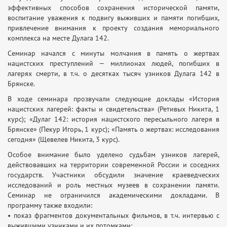
эффективных способов сохранения исторической памяти,
воспитание уважения к подвигу выживших и памяти погибших,
привлечение внимания к проекту создания мемориального
комплекса на месте Дулага 142.
Семинар начался с минуты молчания в память о жертвах
нацистских преступлений — миллионах людей, погибших в
лагерях смерти, в т. ч. о десятках тысяч узников Дулага 142 в
Брянске.
В ходе семинара прозвучали следующие доклады «История
нацистских лагерей: факты и свидетельства» (Ретивых Никита, 1
курс); «Дулаг 142: история нацистского пересыльного лагеря в
Брянске» (Пекур Игорь, 1 курс); «Память о жертвах: исследования
сегодня» (Щевелев Никита, 3 курс).
Особое внимание было уделено судьбам узников лагерей,
действовавших на территории современной России и соседних
государств. Участники обсудили значение краеведческих
исследований и роль местных музеев в сохранении памяти.
Семинар не ограничился академическими докладами. В
программу также входили:
• показ фрагментов документальных фильмов, в т. ч. интервью с
выжившими узниками и их потомками;