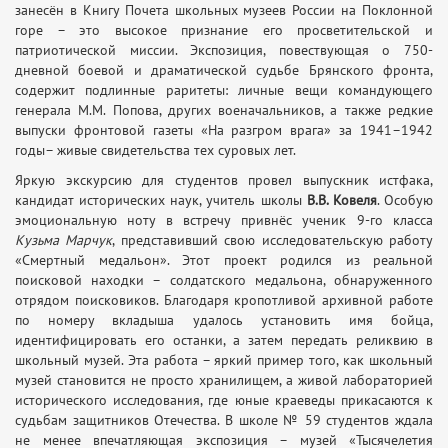
занесён в Книгу Почета школьных музеев России на Поклонной
горе – это высокое признание его просветительской и
патриотической миссии. Экспозиция, повествующая о 750-
дневной боевой и драматической судьбе Брянского фронта,
содержит подлинные раритеты: личные вещи командующего
генерала М.М. Попова, других военачальников, а также редкие
выпуски фронтовой газеты «На разгром врага» за 1941–1942
годы– живые свидетельства тех суровых лет.
Яркую экскурсию для студентов провел выпускник истфака,
кандидат исторических наук, учитель школы
В.В. Ковеля
. Особую
эмоциональную ноту в встречу привнёс ученик 9-го класса
Кузьма Марчук
, представивший свою исследовательскую работу
«Смертный медальон». Этот проект родился из реальной
поисковой находки – солдатского медальона, обнаруженного
отрядом поисковиков. Благодаря кропотливой архивной работе
по номеру вкладыша удалось установить имя бойца,
идентифицировать его останки, а затем передать реликвию в
школьный музей. Эта работа – яркий пример того, как школьный
музей становится не просто хранилищем, а живой лабораторией
исторического исследования, где юные краеведы прикасаются к
судьбам защитников Отечества. В школе № 59 студентов ждала
не менее впечатляющая экспозиция – музей «Тысячелетия