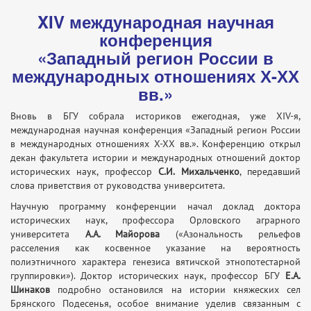
XIV международная научная
конференция
«Западный регион России в
международных отношениях Х-ХХ
вв.»
Вновь в БГУ собрала историков ежегодная, уже XIV-я,
международная научная конференция «Западный регион России
в международных отношениях Х-ХХ вв.». Конференцию открыл
декан факультета истории и международных отношений доктор
исторических наук, профессор
С.И. Михальченко
, передавший
слова приветствия от руководства университета.
Научную программу конференции начал доклад доктора
исторических наук, профессора Орловского аграрного
университета
А.А. Майорова
(«Азональность рельефов
расселения как косвенное указание на вероятность
полиэтничного характера генезиса вятичской этнопотестарной
группировки»). Доктор исторических наук, профессор БГУ
Е.А.
Шинаков
подробно остановился на истории княжеских сел
Брянского Подесенья, особое внимание уделив связанным с