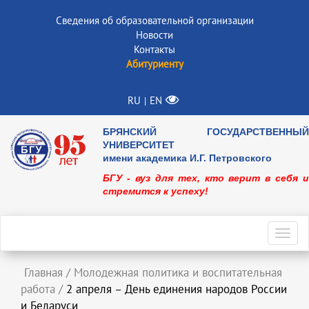
Сведения об образовательной организации
Новости
Контакты
Абитуриенту
RU
EN
|
БРЯНСКИЙ ГОСУДАРСТВЕННЫЙ
УНИВЕРСИТЕТ
имени академика И.Г. Петровского
БГУ - вуз для тех, кто верит в себя и
стремится к успеху!
Toggl
navig
Главная
/
Молодежная политика и воспитательная
работа
/
2 апреля – День единения народов России
и Беларуси