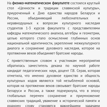
На
физико-математическом факультете
состоялся круглый
стол «Ценности и традиции славянской культуры»,
приуроченный к Дню единства народов Беларуси и
России, объединяющий любознательных и
неравнодушных к вопросам культурного наследия
студентов 1-3 курсов факультета с представителями
кафедры математического анализа, алгебры и геометрии,
целью которого стало осмысление глубинных основ
национальной идентичности, укрепление межкультурного
диалога и сохранение духовного наследия, которое на
протяжении веков объединяет братские народы.
С приветственным словом к участникам мероприятия
обратилась заместитель декана по научной работе
кандидат педагогических наук, доцент Г.В. Серая, которая
отметила, что именно духовное единство и общность
культурных кодов являются той незыблемой основой,
которая на протяжении веков связывает братские народы
Беларуси и России, а также подчеркнула, что в эпоху
глобальных перемен сохранение и приумножение
славянских традиций, уважение к исторической памяти и
родному слову становятся важнейшими задачами