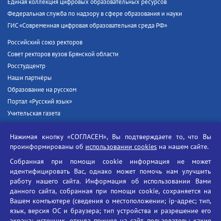
Единая коллекция цифровых образовательных ресурсов
Федеральная служба по надзору в сфере образования и науки
ГИС «Современная цифровая образовательная среда РФ»
Российский союз ректоров
Совет ректоров вузов Брянской области
Росстудцентр
Наши партнёры
Образование на русском
Портал «Русский язык»
Учительская газета
Российская академия наук
Нажимая кнопку «СОГЛАСЕН», Вы подтверждаете то, что Вы
Единый портал государственных услуг
проинформированы об
использовании cookies
на нашем сайте.
Противодействие терроризму
Собранная при помощи cookie информация не может
Противодействие угрозам информационной безопасности
идентифицировать Вас, однако может помочь нам улучшить
Социальные ролики - Генеральная прокуратура РФ
работу нашего сайта. Информация об использовании Вами
Противодействие коррупции
данного сайта, собранная при помощи cookie, сохраняется на
Вашем компьютере (сведения о местоположении; ip-адрес; тип,
БГУ против наркотиков
язык, версия ОС и браузера; тип устройства и разрешение его
Брянский государственный университет
экрана; источник, откуда пришел на сайт пользователь; какие