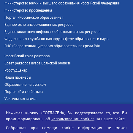
Министерство науки и высшего образования Российской Федерации
Министерство просвещения
Портал «Российское образование»
Единое окно информационных ресурсов
Единая коллекция цифровых образовательных ресурсов
Федеральная служба по надзору в сфере образования и науки
ГИС «Современная цифровая образовательная среда РФ»
Российский союз ректоров
Совет ректоров вузов Брянской области
Росстудцентр
Наши партнёры
Образование на русском
Портал «Русский язык»
Учительская газета
Российская академия наук
Нажимая кнопку «СОГЛАСЕН», Вы подтверждаете то, что Вы
Единый портал государственных услуг
проинформированы об
использовании cookies
на нашем сайте.
Противодействие терроризму
Собранная при помощи cookie информация не может
Противодействие угрозам информационной безопасности