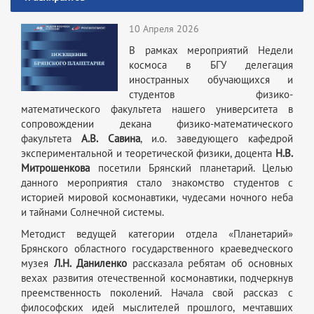
10 Апреля 2026
В рамках мероприятий Недели
космоса в БГУ делегация
иностранных обучающихся и
студентов физико-
математического факультета нашего университета в
сопровождении декана физико-математического
факультета
А.В. Савина
, и.о. заведующего кафедрой
экспериментальной и теоретической физики, доцента
Н.В.
Митрошенкова
посетили Брянский планетарий. Целью
данного мероприятия стало знакомство студентов с
историей мировой космонавтики, чудесами ночного неба
и тайнами Солнечной системы.
Методист ведущей категории отдела «Планетарий»
Брянского областного государственного краеведческого
музея
Л.Н. Даниленко
рассказала ребятам об основных
вехах развития отечественной космонавтики, подчеркнув
преемственность поколений. Начала свой рассказ с
философских идей мыслителей прошлого, мечтавших