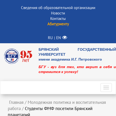
Сведения об образовательной организации
Новости
Контакты
Абитуриенту
RU
EN
|
БРЯНСКИЙ ГОСУДАРСТВЕННЫЙ
УНИВЕРСИТЕТ
имени академика И.Г. Петровского
БГУ - вуз для тех, кто верит в себя и
стремится к успеху!
Toggl
navig
Главная
/
Молодежная политика и воспитательная
работа
/
Студенты ФМФ посетили Брянский
планетарий