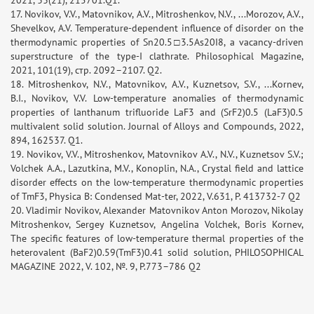
2021, 33(21), 215701.Q1.
17. Novikov, V.V., Matovnikov, A.V., Mitroshenkov, N.V., ...Morozov, A.V.,
Shevelkov, A.V. Temperature-dependent influence of disorder on the
thermodynamic properties of Sn20.5□3.5As20I8, a vacancy-driven
superstructure of the type-I clathrate. Philosophical Magazine,
2021, 101(19), стр. 2092–2107. Q2.
18. Mitroshenkov, N.V., Matovnikov, A.V., Kuznetsov, S.V., ...Kornev,
B.I., Novikov, V.V. Low-temperature anomalies of thermodynamic
properties of lanthanum trifluoride LaF3 and (SrF2)0.5 (LaF3)0.5
multivalent solid solution. Journal of Alloys and Compounds, 2022,
894, 162537. Q1.
19. Novikov, V.V., Mitroshenkov, Matovnikov A.V., N.V., Kuznetsov S.V.;
Volchek A.A., Lazutkina, M.V., Konoplin, N.A., Crystal field and lattice
disorder effects on the low-temperature thermodynamic properties
of TmF3, Physica B: Condensed Mat-ter, 2022, V.631, P. 413732-7 Q2
20. Vladimir Novikov, Alexander Matovnikov Аnton Morozov, Nikolay
Mitroshenkov, Sergey Kuznetsov, Angelina Volchek, Boris Kornev,
The specific features of low-temperature thermal properties of the
heterovalent (BaF2)0.59(TmF3)0.41 solid solution, PHILOSOPHICAL
MAGAZINE 2022, V. 102, №. 9, P.773–786 Q2