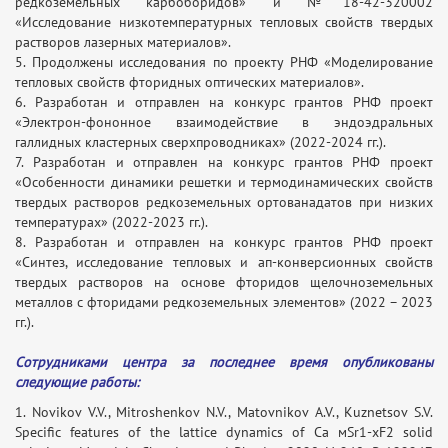
редкоземельных карбоборидов» и №18-42-320002
«Исследование низкотемпературных тепловых свойств твердых
растворов лазерных материалов».
5. Продолжены исследования по проекту РНФ «Моделирование
тепловых свойств фторидных оптических материалов».
6. Разработан и отправлен на конкурс грантов РНФ проект
«Электрон-фононное взаимодействие в эндоэдральных
галлидных кластерных сверхпроводниках» (2022-2024 гг.).
7. Разработан и отправлен на конкурс грантов РНФ проект
«Особенности динамики решетки и термодинамических свойств
твердых растворов редкоземельных ортованадатов при низких
температурах» (2022-2023 гг.).
8. Разработан и отправлен на конкурс грантов РНФ проект
«Синтез, исследование тепловых и ап-конверсионных свойств
твердых растворов на основе фторидов щелочноземельных
металлов с фторидами редкоземельных элементов» (2022 – 2023
гг.).
Сотрудниками центра за последнее время опубликованы
следующие работы:
1. Novikov V.V., Mitroshenkov N.V., Matovnikov A.V., Kuznetsov S.V.
Specific features of the lattice dynamics of Ca мSr1-xF2 solid