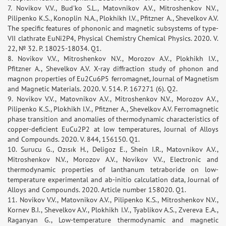
7. Novikov V.V., Bud'ko S.L., Matovnikov A.V., Mitroshenkov N.V.,
Pilipenko K.S., Konoplin N.A., Plokhikh I.V., Pfitzner A., Shevelkov A.V.
The specific features of phononic and magnetic subsystems of type-
VII clathrate EuNi2P4, Physical Chemistry Chemical Physics. 2020. V.
22, № 32. P. 18025-18034. Q1.
8. Novikov V.V., Mitroshenkov N.V., Morozov A.V., Plokhikh I.V.,
Pfitzner A., Shevelkov A.V. X-ray diffraction study of phonon and
magnon properties of Eu2Cu6P5 ferromagnet, Journal of Magnetism
and Magnetic Materials. 2020. V. 514. P. 167271 (6). Q2.
9. Novikov V.V., Matovnikov A.V., Mitroshenkov N.V., Morozov A.V.,
Pilipenko K.S., Plokhikh I.V., Pfitzner A., Shevelkov A.V. Ferromagnetic
phase transition and anomalies of thermodynamic characteristics of
copper-deficient EuCu2P2 at low temperatures, Journal of Alloys
and Compounds. 2020. V. 844, 156150. Q1.
10. Surucu G., Ozısık H., Deligoz E., Shein I.R., Matovnikov A.V.,
Mitroshenkov N.V., Morozov A.V., Novikov V.V., Electronic and
thermodynamic properties of lanthanum tetraboride on low-
temperature experimental and ab-initio calculation data, Journal of
Alloys and Compounds. 2020. Article number 158020. Q1.
11. Novikov V.V., Matovnikov A.V., Pilipenko K.S., Mitroshenkov N.V.,
Kornev B.I., Shevelkov A.V., Plokhikh I.V., Tyablikov A.S., Zvereva E.A.,
Raganyan G., Low-temperature thermodynamic and magnetic