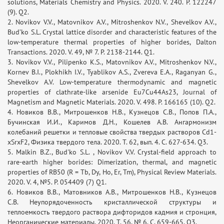
solutions, Materials Chemistry and Physics. 2020. V. 240. P. 122247
(9). Q2.
2. Novikov V.V., Matovnikov A.V., Mitroshenkov N.V., Shevelkov A.V.,
Bud’ko S.L. Crystal lattice disorder and characteristic features of the
low-temperature thermal properties of higher borides, Dalton
Transactions. 2020. V. 49, № 7. P. 2138-2144. Q1.
3. Novikov V.V., Pilipenko K.S., Matovnikov A.V., Mitroshenkov N.V.,
Kornev B.I., Plokhikh I.V., Tyablikov A.S., Zvereva E.A., Raganyan G.,
Shevelkov A.V. Low-temperature thermodynamic and magnetic
properties of clathrate-like arsenide Eu7Cu44As23, Journal of
Magnetism and Magnetic Materials. 2020. V. 498. P. 166165 (10). Q2.
4. Новиков В.В., Митрошенков Н.В., Кузнецов С.В., Попов П.А.,
Бучинская И.И., Каримов Д.Н., Кошелев А.В. Ангармонизм
колебаний решетки и тепловые свойства твердых растворов Сd1-
xSrxF2, Физика твердого тела. 2020. Т. 62, вып. 4. С. 627-634. Q3.
5. Malkin B.Z., Bud'ko S.L. , Novikov V.V. Crystal-field approach to
rare-earth higher borides: Dimerization, thermal, and magnetic
properties of RB50 (R = Tb, Dy, Ho, Er, Tm), Physical Review Materials.
2020. V. 4, №5. P. 054409 (7) Q1.
6. Новиков В.В., Матовников А.В., Митрошенков Н.В., Кузнецов
С.В. Неупорядоченность кристаллической структуры и
теплоемкость твердого раствора дифторидов кадмия и стронция,
Неорганические материалы. 2020. Т. 56, № 6. С. 659-665. Q3.