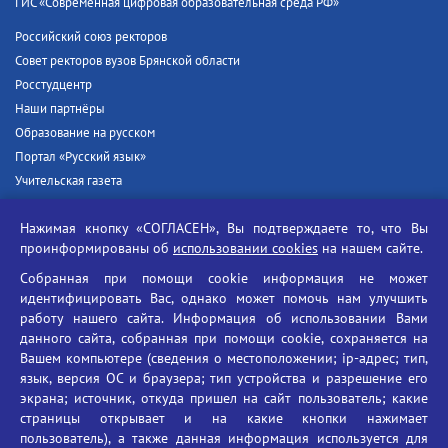
ГИС «Современная цифровая образовательная среда РФ»
Российский союз ректоров
Совет ректоров вузов Брянской области
Росстудцентр
Наши партнёры
Образование на русском
Портал «Русский язык»
Учительская газета
Российская академия наук
Нажимая кнопку «СОГЛАСЕН», Вы подтверждаете то, что Вы
Единый портал государственных услуг
проинформированы об
использовании cookies
на нашем сайте.
Противодействие терроризму
Собранная при помощи cookie информация не может
Противодействие угрозам информационной безопасности
идентифицировать Вас, однако может помочь нам улучшить
Социальные ролики - Генеральная прокуратура РФ
работу нашего сайта. Информация об использовании Вами
Противодействие коррупции
данного сайта, собранная при помощи cookie, сохраняется на
Вашем компьютере (сведения о местоположении; ip-адрес; тип,
БГУ против наркотиков
язык, версия ОС и браузера; тип устройства и разрешение его
Брянский государственный университет
экрана; источник, откуда пришел на сайт пользователь; какие
имени академика И.Г. Петровского
страницы открывает и на какие кнопки нажимает
пользователь), а также данная информация используется для
Время работы: пн-пт 09:00-18:00