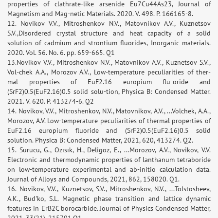
properties of clathrate-like arsenide Eu7Cu44As23, Journal of
Magnetism and Mag-netic Materials. 2020. V. 498. P. 166165-8.
12. Novikov V.V., Mitroshenkov N.V., Matovnikov A.V., Kuznetsov
S.V.,Disordered crystal structure and heat capacity of a solid
solution of cadmium and strontium fluorides, Inorganic materials.
2020. Vol. 56. No. 6. pp. 659-665. Q1
13.Novikov V.V., Mitroshenkov N.V., Matovnikov A.V., Kuznetsov S.V.,
Vol-chek A.A., Morozov A.V., Low-temperature peculiarities of ther-
mal properties of EuF2.16 europium flu-oride and
(SrF2)0.5(EuF2.16)0.5 solid solu-tion, Physica B: Condensed Matter.
2021. V. 620. P. 413274-6. Q2
14. Novikov, V.V., Mitroshenkov, N.V., Matovnikov, A.V., ...Volchek, A.A.,
Morozov, A.V. Low-temperature peculiarities of thermal properties of
EuF2.16 europium fluoride and (SrF2)0.5(EuF2.16)0.5 solid
solution. Physica B: Condensed Matter, 2021, 620, 413274. Q2.
15. Surucu, G., Ozısık, H., Deligoz, E., ...Morozov, A.V., Novikov, V.V.
Electronic and thermodynamic properties of lanthanum tetraboride
on low-temperature experimental and ab-initio calculation data.
Journal of Alloys and Compounds, 2021, 862, 158020. Q1.
16. Novikov, V.V., Kuznetsov, S.V., Mitroshenkov, N.V., ...Tolstosheev,
A.K., Bud'ko, S.L. Magnetic phase transition and lattice dynamic
features in ErB2C borocarbide. Journal of Physics Condensed Matter,