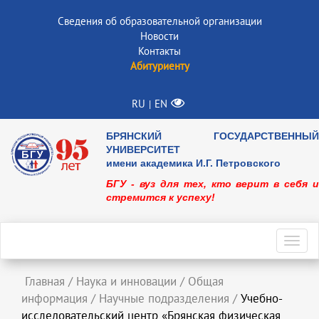
Сведения об образовательной организации
Новости
Контакты
Абитуриенту
RU
EN
|
БРЯНСКИЙ ГОСУДАРСТВЕННЫЙ
УНИВЕРСИТЕТ
имени академика И.Г. Петровского
БГУ - вуз для тех, кто верит в себя и
стремится к успеху!
Toggl
navig
Главная
/
Наука и инновации
/
Общая
информация
/
Научные подразделения
/
Учебно-
исследовательский центр «Брянская физическая