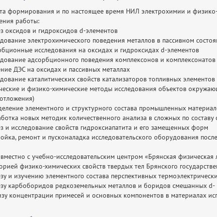
та формирования и по настоящее время НИЛ электрохимии и физико-
ения работы:
ез оксидов и гидроксидов d-элементов
едование электрохимического поведения металлов в пассивном состо
рбционные исследования на оксидах и гидроксидах d-элементов
едование адсорбционного поведения комплексонов и комплексонатов
ние ДЭС на оксидах и пассивных металлах
едование каталитических свойств катализаторов топливных элементов
ческие и физико-химические методы исследования объектов окружаю
отложения)
деление элементного и структурного состава промышленных материал
ботка новых методик количественного анализа в сложных по составу 
ез и исследование свойств гидроксиапатита и его замещенных форм
ройка, ремонт и пусконаладка исследовательского оборудования пос
овместно с учебно-исследовательским центром «Брянская физическая 
орией физико-химических свойств твердых тел Брянского государстве
зу и изучению элементного состава перспективных термоэлектрически
езу карбоборидов редкоземельных металлов и боридов смешанных d- и
изу концентрации примесей и основных компонентов в материалах исп