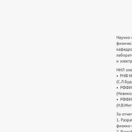
Научно-
физичес
кафедро
лаборат
и элект
НИЛ эле
• РНФ№ 
(С.Л.Буд
• РФФИ 
(Новиков
• РФФИ 
(Н.В.Ми
За отче
1. Разр
физико-
2. Разр