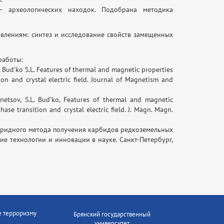
– археологических находок. Подобрана методика
влениям: синтез и исследование свойств замещенных
работы:
, Bud'ko S.L. Features of thermal and magnetic properties
on and crystal electric field. Journal of Magnetism and
netsov, S.L. Bud’ko, Features of thermal and magnetic
se transition and crystal electric field. J. Magn. Magn.
гидридного метода получения карбидов редкоземельных
е технологии и инновации в науке. Санкт-Петербург,
е терроризму
Брянский государственный
университет