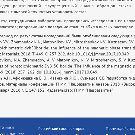
веден рентгеновский флуоресцентный анализ образцов стекла 
ющая с высокой точностью установить состав.
 год сотрудниками лаборатории проводились исследования по напра
апатитов; коррозионное поведение стали ст 45кп в кислых растворах.
 период по результатам исследований были опубликованы следующие 
v V.V., Zhemoedov N.A., Matovnikov A.V., Mitroshenkov N.V., Kuznetsov S.V.
oichiometric dyb50boride: the influence of the magnetic phase transiti
 Materials. 2018. Т. 449. С. 257-262. doi: 10.1016/j.jmmm.2017.10.049
ovikov, N.A. Zhemoedov, A. V Matovnikov, N. V Mitroshenkov, S. V Kuz
es of nonstoichiometric DyB 50 boride :The influence of the magnetic pha
49 (2018) 257–262. doi:10.1016/j.jmmm.2017.10.049.
ль А.Н., Афонюшкина Е.Ю., Иванкина Я.Ю., Кузнецов С.В.Разработка 
ов. Материалы конференций ГНИИ "Нацразвитие".январь 2018 «Высоки
варя 2018 г. С. 147-152. Издательство: ГНИИ "Нацразвитие"
точники
Российский союз ректоров
Противодействи
уки и высшего