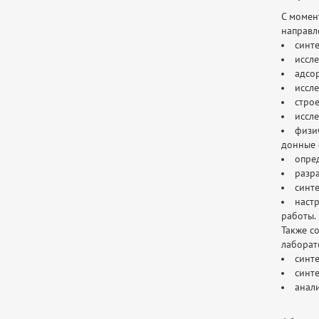
С момен
направл
синт
иссл
адсо
иссл
строе
иссл
физи
донные 
опре
разра
синт
наст
работы.
Также с
лаборат
синте
синт
анал