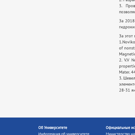
3. Про
позволя
За 2018
гидроки
За этот
1.Noviko
of nonst
Magnetic
2. V.V N
properti
Mater. 4
3. Шеве
элемент
28-31 ян
Об Университете
Официальные ис
Информация об университете
Министерство на