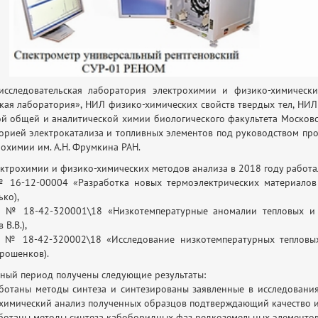
исследовательская лаборатория электрохимии и физико-химическ
кая лаборатория», НИЛ физико-химических свойств твердых тел, НИЛ
й общей и аналитической химии биологического факультета Московск
орией электрокатализа и топливных элементов под руководством про
рохимии им. А.Н. Фрумкина РАН.
ктрохимии и физико-химических методов анализа в 2018 году работа
16-12-00004 «Разработка новых термоэлектрических материалов 
ько),
№ 18-42-320001\18 «Низкотемпературные аномалии тепловых и 
 В.В.),
№ 18-42-320002\18 «Исследование низкотемпературных тепловых
трошенков).
тный период получены следующие результаты:
аботаны методы синтеза и синтезированы заявленные в исследовани
химический анализ полученных образцов подтверждающий качество и
аботаны методы синтеза кабоборидных фаз редкоземельных элементов