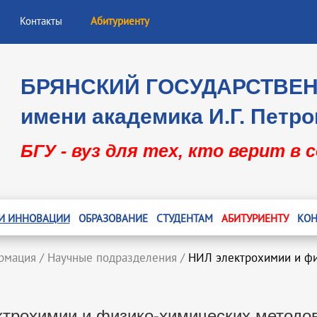
Контакты
Абитуриенту
БРЯНСКИЙ ГОСУДАРСТВЕ
имени академика И.Г. Петро
БГУ - вуз для тех, кто верит в 
 И ИННОВАЦИИ
ОБРАЗОВАНИЕ
СТУДЕНТАМ
АБИТУРИЕНТУ
КОН
рмация
/
Научные подразделения
/
НИЛ электрохимии и фи
трохимии и физико-химических методо