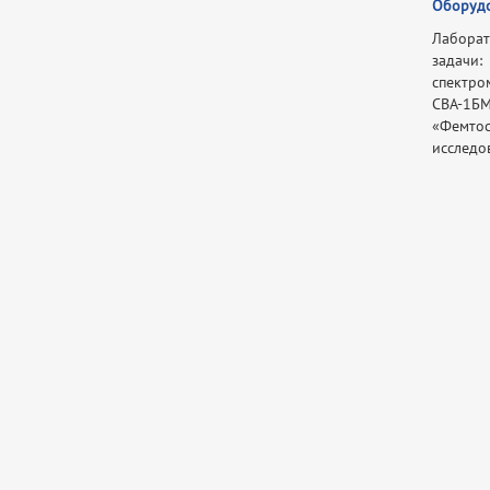
Оборудо
Лаборат
задачи
спектро
СВА-1Б
«Фемтос
исследо