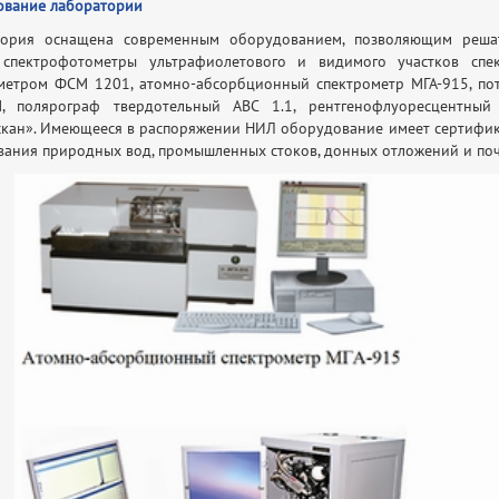
вание лаборатории
ория оснащена современным оборудованием, позволяющим решат
: спектрофотометры ультрафиолетового и видимого участков сп
метром ФСМ 1201, атомно-абсорбционный спектрометр МГА-915, потен
М, полярограф твердотельный ABC 1.1, рентгенофлуоресцентный
кан». Имеющееся в распоряжении НИЛ оборудование имеет сертифика
вания природных вод, промышленных стоков, донных отложений и по