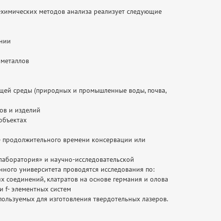
химических методов анализа реализует следующие
янии
 металлов
щей среды (природных и промышленные воды, почва,
ов и изделий
объектах
ле продолжительного времени консервации или
лаборатория» и научно-исследовательской
нного университета проводятся исследования по:
х соединений, клатратов на основе германия и олова
 f- элементных систем
ользуемых для изготовления твердотельных лазеров.