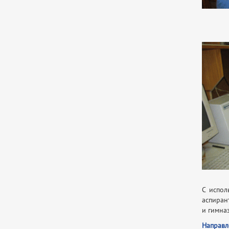
С испол
аспиран
и гимна
Направл