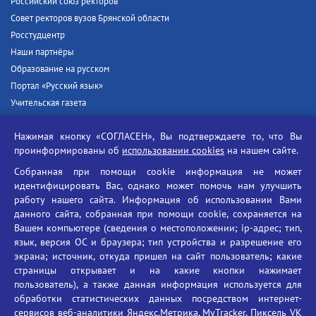
Российский союз ректоров
Совет ректоров вузов Брянской области
Росстудцентр
Наши партнёры
Образование на русском
Портал «Русский язык»
Учительская газета
Российская академия наук
Нажимая кнопку «СОГЛАСЕН», Вы подтверждаете то, что Вы
Единый портал государственных услуг
проинформированы об
использовании cookies
на нашем сайте.
Противодействие терроризму
Собранная при помощи cookie информация не может
Противодействие угрозам информационной безопасности
идентифицировать Вас, однако может помочь нам улучшить
Социальные ролики - Генеральная прокуратура РФ
работу нашего сайта. Информация об использовании Вами
Противодействие коррупции
данного сайта, собранная при помощи cookie, сохраняется на
Вашем компьютере (сведения о местоположении; ip-адрес; тип,
БГУ против наркотиков
язык, версия ОС и браузера; тип устройства и разрешение его
Брянский государственный университет
экрана; источник, откуда пришел на сайт пользователь; какие
имени академика И.Г. Петровского
страницы открывает и на какие кнопки нажимает
пользователь), а также данная информация используется для
Время работы: пн-пт 09:00-18:00
обработки статистических данных посредством интернет-
E-mail: bryanskgu@mail.ru
сервисов веб-аналитики Яндекс.Метрика, MyTracker, Пиксель VK