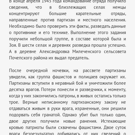
В конце апреля 1943 года командование отряда получило
сведения, что в близлежащих селах немцы
концентрируют большие карательные отряды,
направленные против партизан и местного населения.
Необходимо было проверить эти факты, разведать данные
о противнике и его технике. Выполнение этого задания
поручили небольшой группе, в составе которой была и
Зоя. В шести селах и деревнях разведка прошла успешно.
А в деревне Александровка Милеченского сельсовета
Почепского района их выдал предатель.
После очередной ночевки, на рассвете партизаны
увидели, как группа фашистов и полицаев окружает их.
Партизаны вступили в неравный бой и уничтожили более
десятка врагов. Потери понесли и разведчики, к моменту,
когда у них закончились патроны, в живых остались только
трое. Верные неписанному партизанскому закону не
отдаваться живым в руки врага, израненные, они решили
подорвать себя гранатой. Однако убит был только один,
двое других получили новые ранения. Истекающие
кровью патриоты были схвачены фашистами. Двое суток
враги безрезультатно добивались от них сведений о