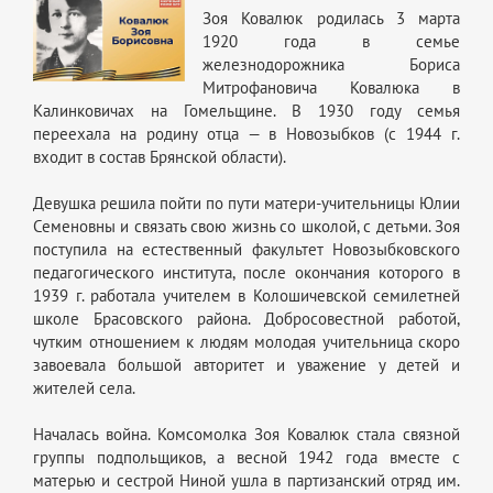
Зоя Ковалюк родилась 3 марта
1920 года в семье
железнодорожника Бориса
Митрофановича Ковалюка в
Калинковичах на Гомельщине. В 1930 году семья
переехала на родину отца — в Новозыбков (с 1944 г.
входит в состав Брянской области).
Девушка решила пойти по пути матери-учительницы Юлии
Семеновны и связать свою жизнь со школой, с детьми. Зоя
поступила на естественный факультет Новозыбковского
педагогического института, после окончания которого в
1939 г. работала учителем в Колошичевской семилетней
школе Брасовского района. Добросовестной работой,
чутким отношением к людям молодая учительница скоро
завоевала большой авторитет и уважение у детей и
жителей села.
Началась война. Комсомолка Зоя Ковалюк стала связной
группы подпольщиков, а весной 1942 года вместе с
матерью и сестрой Ниной ушла в партизанский отряд им.