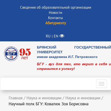
Сведения об образовательной организации
Новости
Контакты
Абитуриенту
RU
EN
|
БРЯНСКИЙ ГОСУДАРСТВЕННЫЙ
УНИВЕРСИТЕТ
имени академика И.Г. Петровского
БГУ - вуз для тех, кто верит в себя и
стремится к успеху!
Toggl
navig
Главная
/
Наука и инновации
/
Наука и инновации
/
Научный полк БГУ: Ковалюк Зоя Борисовна