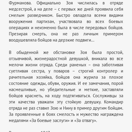
Фурманова. Официально Зоя числилась в отряде
медсестрой, а на деле – с первых же дней проявила себя
смелым разведчиком. Быстро овладела всеми видами
вооружения партизан, участвовала во всех боевых
операциях и неизменно была в числе передовых бойцов.
Презирая смерть, она не раз личным примером
воодушевляла бойцов на дерзкие подвиги…
В обыденной же обстановке Зоя была простой,
отзывчивой, жизнерадостной девушкой, вникала во все
мелочи жизни отряда. Среди раненых – она заботливая
суетливая сестра, у поваров – строгий контролер и
рачительная хозяйка, бойцов она журила за плохое
состояние одежды, обуви, оружия. И ее замечания, порой
насмешливые, но убедительные и меткие, заставляли
бойцов краснеть, на ходу подтягиваться. Сослуживцы за
эти качества уважали эту стойкую девушку. Командир
отряда не раз ставил Зою и Нину в пример другим бойцам.
За проявленные в боях смелость и мужество награждена
медалями «За боевые заслуги» и «За отвагу».