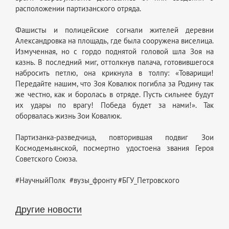
расположении партизанского отряда.
Фашисты и полицейские согнали жителей деревни
Александровка на площадь, где была сооружена виселица.
Измученная, но с гордо поднятой головой шла Зоя на
казнь. В последний миг, оттолкнув палача, готовившегося
набросить петлю, она крикнула в толпу: «Товарищи!
Передайте нашим, что Зоя Ковалюк погибла за Родину так
же честно, как и боролась в отряде. Пусть сильнее будут
их удары по врагу! Победа будет за нами!». Так
оборвалась жизнь Зои Ковалюк.
Партизанка-разведчица, повторившая подвиг Зои
Космодемьянской, посмертно удостоена звания Героя
Советского Союза.
#НаучныйПолк #вузы_фронту #БГУ_Петровского
Другие новости