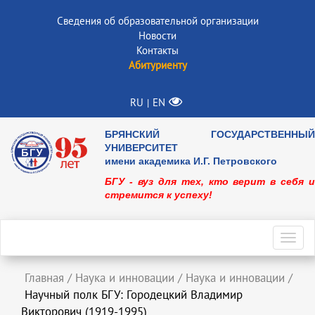
Сведения об образовательной организации
Новости
Контакты
Абитуриенту
RU
EN
|
БРЯНСКИЙ ГОСУДАРСТВЕННЫЙ
УНИВЕРСИТЕТ
имени академика И.Г. Петровского
БГУ - вуз для тех, кто верит в себя и
стремится к успеху!
Toggl
navig
Главная
/
Наука и инновации
/
Наука и инновации
/
Научный полк БГУ: Городецкий Владимир
Викторович (1919-1995)