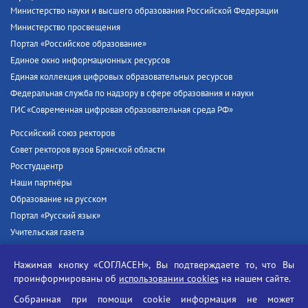
Министерство науки и высшего образования Российской Федерации
Министерство просвещения
Портал «Российское образование»
Единое окно информационных ресурсов
Единая коллекция цифровых образовательных ресурсов
Федеральная служба по надзору в сфере образования и науки
ГИС «Современная цифровая образовательная среда РФ»
Российский союз ректоров
Совет ректоров вузов Брянской области
Росстудцентр
Наши партнёры
Образование на русском
Портал «Русский язык»
Учительская газета
Российская академия наук
Нажимая кнопку «СОГЛАСЕН», Вы подтверждаете то, что Вы
Единый портал государственных услуг
проинформированы об
использовании cookies
на нашем сайте.
Противодействие терроризму
Собранная при помощи cookie информация не может
Противодействие угрозам информационной безопасности